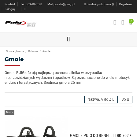
Kontakt
Tel. 509497828
Mail
poczta@puig.pl
Produkty ulubione (
)
Regulamin
Zaloguj
0
Strona główna
Ochrona
Gmole
Gmole
Gmole PUIG oferują najlepszą ochrona silnika w przypadku
nieprzewidzianych wydarzeń i upadków. Są przeznaczone do wielu motocykli
enduro i turystycznych. Średnica gmola 25 mm.
Nazwa, A do Z
35
Nowy
GMOLE PUIG DO BENELLI TRK 702 /