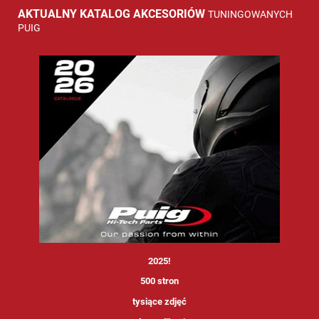
AKTUALNY KATALOG AKCESORIÓW
TUNINGOWANYCH
PUIG
<
2025!
500 stron
tysiące zdjęć