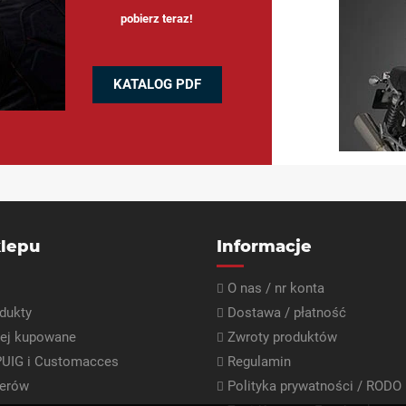
pobierz teraz!
KATALOG PDF
lepu
Informacje
O nas / nr konta
dukty
Dostawa / płatność
iej kupowane
Zwroty produktów
PUIG i Customacces
Regulamin
lerów
Polityka prywatności / RODO