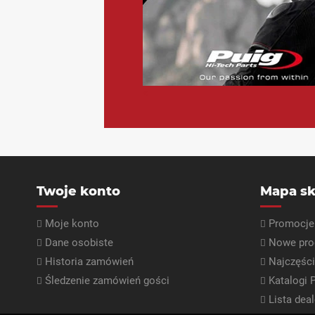
<
Twoje konto
Mapa sk
Moje konto
Promocje
Dane osobiste
Nowe pro
Historia zamówień
Najczęśc
Śledzenie zamówień gości
Katalogi 
Lista dea