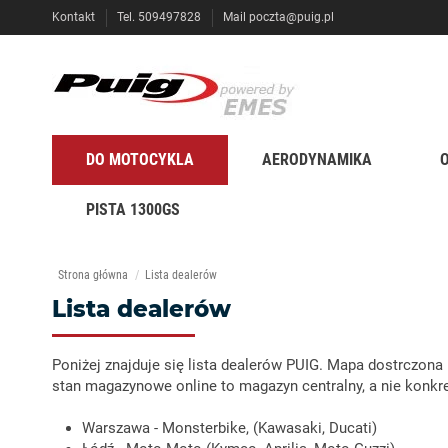
Kontakt
Tel. 509497828
Mail
poczta@puig.pl
DO MOTOCYKLA
AERODYNAMIKA
PISTA 1300GS
Strona główna
Lista dealerów
Lista dealerów
Poniżej znajduje się lista dealerów PUIG. Mapa dostrczona
stan magazynowe online to magazyn centralny, a nie konkr
Warszawa - Monsterbike, (Kawasaki, Ducati)