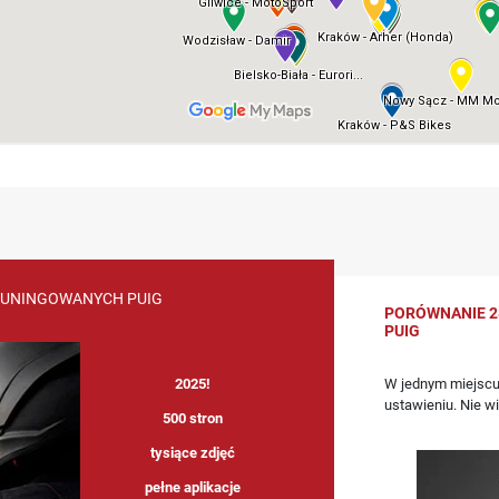
TUNINGOWANYCH PUIG
PORÓWNANIE 2
PUIG
W jednym miejscu
2025!
ustawieniu. Nie w
500 stron
tysiące zdjęć
pełne aplikacje