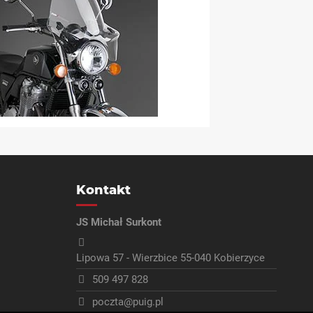
Kontakt
JS Michał Surkont
Lipowa 57 - Wierzbice 55-040 Kobierzyce
509 497 828
poczta@puig.pl