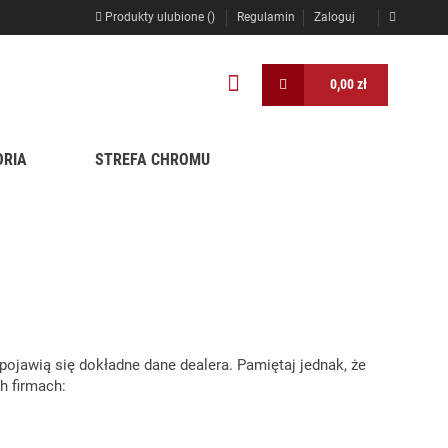
Produkty ulubione (
)
Regulamin
Zaloguj
0,00 zł
ORIA
STREFA CHROMU
pojawią się dokładne dane dealera. Pamiętaj jednak, że
h firmach: