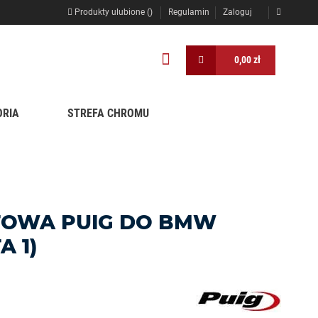
Produkty ulubione (
)
Regulamin
Zaloguj
0,00 zł
ORIA
STREFA CHROMU
TOWA PUIG DO BMW
A 1)