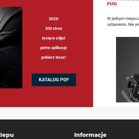
PUIG
ślij zdjęcia ilustrujące problem mailem!) - to przyspiesza i ułatwia
W jednym miejscu
2025!
wa 57, 55-040 Wierzbice dołączając kartkę ze swoimi danymi kontak
ustawieniu. Nie w
500 stron
czegółów reklamacji.
tysiące zdjęć
UIG.
pełne aplikacje
pobierz teraz!
KATALOG PDF
lepu
Informacje