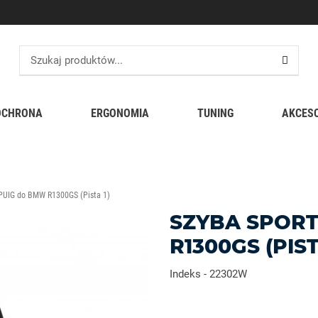
OCHRONA
ERGONOMIA
TUNING
AKCES
PUIG do BMW R1300GS (Pista 1)
SZYBA SPOR
R1300GS (PIST
Indeks
-
22302W