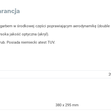
rancja
garbem w środkowej części poprawiającym aerodynamikę (double b
oka jakość optyczna (akryl).
ub. Posiada niemiecki atest TUV.
2
380 x 295 mm