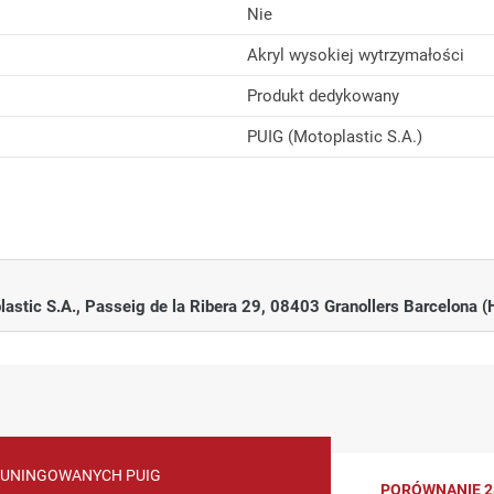
Nie
Akryl wysokiej wytrzymałości
Produkt dedykowany
PUIG (Motoplastic S.A.)
380 x 295 mm
wą rękojmią sprzedawcy (art. 558 kodeksu cywilnego). Dotyczy ona
włoki i z korzyścią dla klienta. Jeżeli masz jakaś uwagę, problem 
Nie
astic S.A., Passeig de la Ribera 29, 08403 Granollers Barcelona (
Akryl wysokiej wytrzymałości
ca zakupu na odległość, ma prawo dokonać zwrot zakupionego produ
Produkt dedykowany
e o zwrotach
- znajdziesz tam wygodny formularz zwrotu i instrukc
PUIG (Motoplastic S.A.)
rdową rękojmią. Dokładamy wszelkich starań, aby w ofercie znalazł
TUNINGOWANYCH PUIG
PORÓWNANIE 2