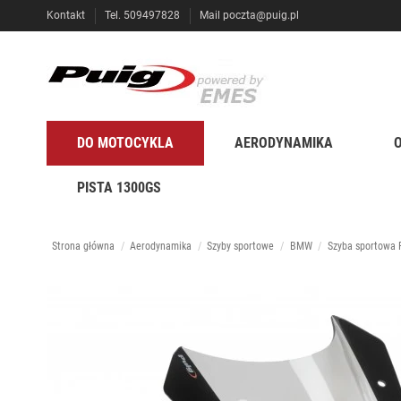
Kontakt
Tel. 509497828
Mail
poczta@puig.pl
DO MOTOCYKLA
AERODYNAMIKA
PISTA 1300GS
Strona główna
Aerodynamika
Szyby sportowe
BMW
Szyba sportowa 