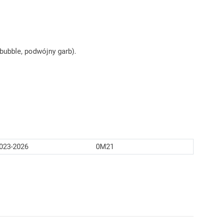
ubble, podwójny garb).
023-2026
0M21