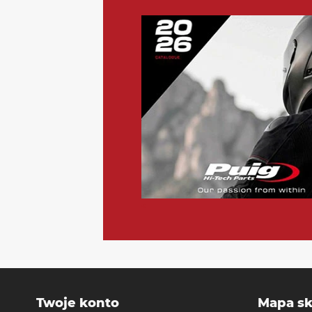
Jeżeli jednak potrzebujesz zgłosić reklamację:
1) zgłoś problem telefonicznie lub mailowo (najlepiej - prze
2) odeślij produkt na nasz adres: JS Michał Surkont, Lipo
Obsługa sklepu skontaktuje się z Tobą w celu ustalenia sz
Szczegółowe informacje znajdziesz w
regulaminie sklepu P
<
Twoje konto
Mapa sk