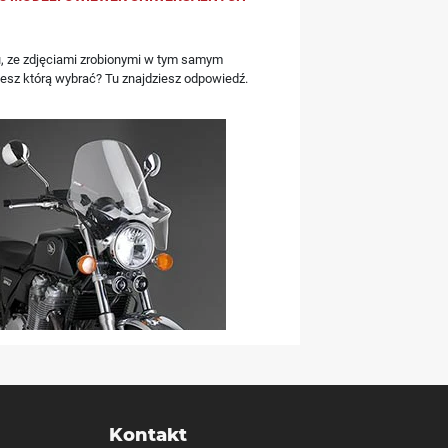
 procedurę reklamacyjną;
, ze zdjęciami zrobionymi w tym samym
towymi informacją.
iesz którą wybrać? Tu znajdziesz odpowiedź.
Kontakt