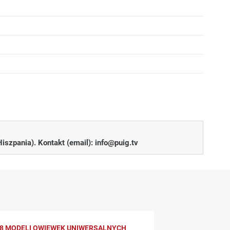
 możliwych wad fizycznych produktu. Wszelkie problemy z
lub po prostu pytanie - skontaktuj się z nami!
Hiszpania). Kontakt (email):
info@puig.tv
ktu w terminie 14 dni od jego otrzymania.
ję postępowania.
y się produkty wysokiej jakości, które będą Ci służyć
8 MODELI OWIEWEK UNIWERSALNYCH