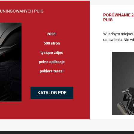
TUNINGOWANYCH PUIG
PORÓWNANIE 2
PUIG
W jednym miejscu
2025!
ustawieniu. Nie w
500 stron
tysiące zdjęć
pełne aplikacje
pobierz teraz!
KATALOG PDF