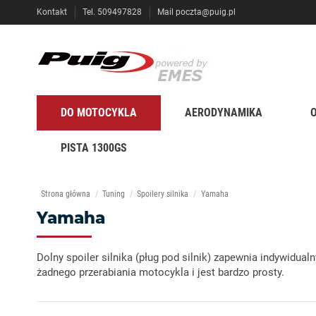
Kontakt
Tel. 509497828
Mail
poczta@puig.pl
DO MOTOCYKLA
AERODYNAMIKA
PISTA 1300GS
Strona główna
Tuning
Spoilery silnika
Yamaha
Yamaha
Dolny spoiler silnika (pług pod silnik) zapewnia indywi
żadnego przerabiania motocykla i jest bardzo prosty.