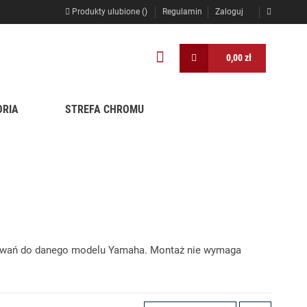
Produkty ulubione (
)
Regulamin
Zaloguj
0,00 zł
ORIA
STREFA CHROMU
mocowań do danego modelu Yamaha. Montaż nie wymaga