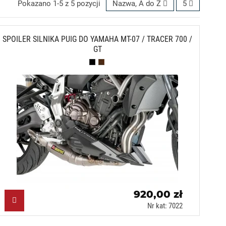
Pokazano 1-5 z 5 pozycji
Nazwa, A do Z
5
SPOILER SILNIKA PUIG DO YAMAHA MT-07 / TRACER 700 /
GT
Czarny mat (J)
Karbonowy (C)
920,00 zł
Nr kat: 7022