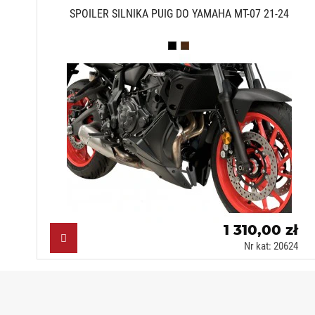
SPOILER SILNIKA PUIG DO YAMAHA MT-07 21-24
Czarny mat (J)
Karbonowy (C)
1 310,00 zł
Nr kat: 20624