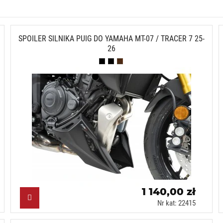
SPOILER SILNIKA PUIG DO YAMAHA MT-07 / TRACER 7 25-
26
Czarny (N)
Czarny mat (J)
Karbonowy (C)
1 140,00 zł
Nr kat: 22415