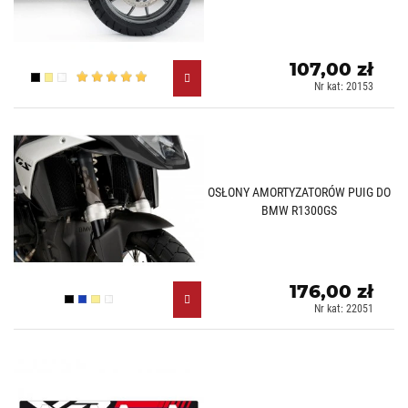
107,00 zł
Czarny (N)
Złoty (O)
Biały (B)
Nr kat: 20153
OSŁONY AMORTYZATORÓW PUIG DO
BMW R1300GS
176,00 zł
Czarny (N)
Niebieski (A)
Złoty (O)
Biały (B)
Nr kat: 22051