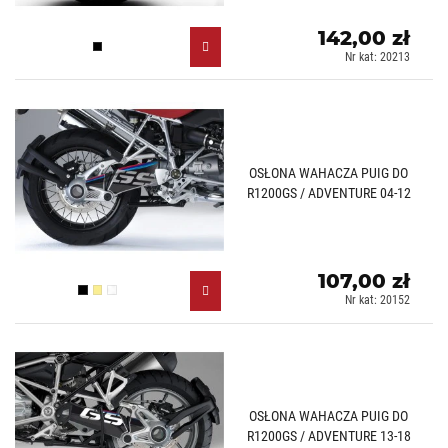
142,00 zł
Czarny (N)
Nr kat: 20213
OSŁONA WAHACZA PUIG DO
R1200GS / ADVENTURE 04-12
107,00 zł
Czarny (N)
Złoty (O)
Biały (B)
Nr kat: 20152
OSŁONA WAHACZA PUIG DO
R1200GS / ADVENTURE 13-18