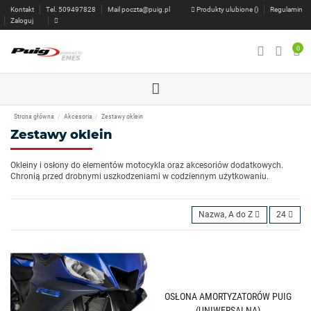
Kontakt
Tel. 509497828
Mail
poczta@puig.pl
Produkty ulubione (
)
Regulamin
Zaloguj
0
Strona główna
Akcesoria
Zestawy oklein
Zestawy oklein
Okleiny i osłony do elementów motocykla oraz akcesoriów dodatkowych.
Chronią przed drobnymi uszkodzeniami w codziennym użytkowaniu.
Nazwa, A do Z
24
OSŁONA AMORTYZATORÓW PUIG
(UNIWERSALNA)