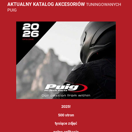
AKTUALNY KATALOG AKCESORIÓW
TUNINGOWANYCH
PUIG
<
2025!
500 stron
tysiące zdjęć
pełne aplikacje