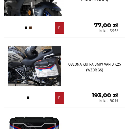
77,00 zł
Czarny (N)
Karbonowy (C)
Nr kat: 22052
OSŁONA KUFRA BMW VARIO K25
(WZÓR GS)
193,00 zł
Czarny (N)
Nr kat: 20216