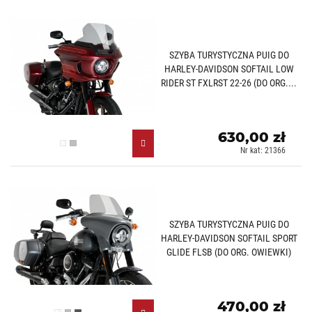
SZYBA TURYSTYCZNA PUIG DO
HARLEY-DAVIDSON SOFTAIL LOW
RIDER ST FXLRST 22-26 (DO ORG....
630,00 zł
Przezroczysty (W)
Lekko przyciemniany (H)
Nr kat: 21366
SZYBA TURYSTYCZNA PUIG DO
HARLEY-DAVIDSON SOFTAIL SPORT
GLIDE FLSB (DO ORG. OWIEWKI)
470,00 zł