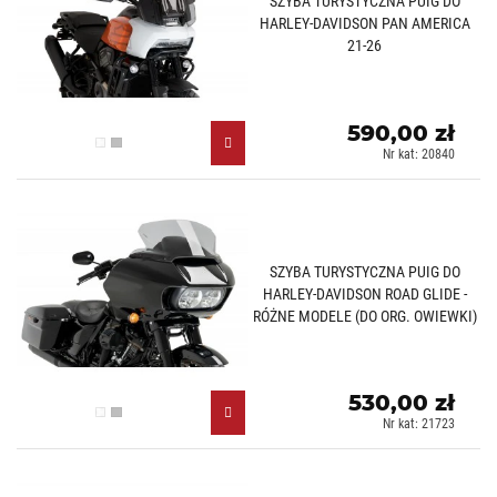
SZYBA TURYSTYCZNA PUIG DO
HARLEY-DAVIDSON PAN AMERICA
21-26
590,00 zł
Przezroczysty (W)
Lekko przyciemniany (H)
Nr kat: 20840
SZYBA TURYSTYCZNA PUIG DO
HARLEY-DAVIDSON ROAD GLIDE -
RÓŻNE MODELE (DO ORG. OWIEWKI)
530,00 zł
Przezroczysty (W)
Lekko przyciemniany (H)
Nr kat: 21723