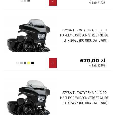
Przezroczysty (W)
Lekko przyciemniany (H)
Mocno przyciemniany (F)
Nr kat: 21236
SZYBA TURYSTYCZNA PUIG DO
HARLEY-DAVIDSON STREET GLIDE
FLHX 24-25 (DO ORG. OWIEWKI)
670,00 zł
Przezroczysty (W)
Lekko przyciemniany (H)
Mocno przyciemniany (F)
Żółty (G)
Czarny mat (J)
Nr kat: 22109
SZYBA TURYSTYCZNA PUIG DO
HARLEY-DAVIDSON STREET GLIDE
FLHX 24-25 (DO ORG. OWIEWKI)