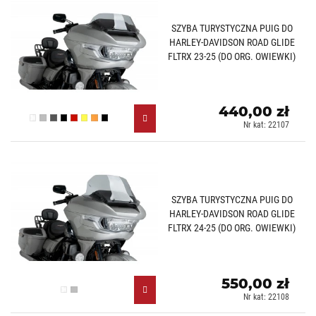
SZYBA TURYSTYCZNA PUIG DO
HARLEY-DAVIDSON ROAD GLIDE
FLTRX 23-25 (DO ORG. OWIEWKI)
440,00 zł
Przezroczysty (W)
Lekko przyciemniany (H)
Mocno przyciemniany (F)
Czarny (N)
Czerwony (R)
Żółty (G)
Pomarańczowy (T)
Czarny mat (J)
Nr kat: 22107
SZYBA TURYSTYCZNA PUIG DO
HARLEY-DAVIDSON ROAD GLIDE
FLTRX 24-25 (DO ORG. OWIEWKI)
550,00 zł
Przezroczysty (W)
Lekko przyciemniany (H)
Nr kat: 22108