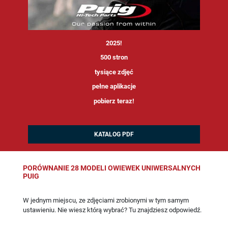
<
2025!
500 stron
tysiące zdjęć
pełne aplikacje
pobierz teraz!
KATALOG PDF
PORÓWNANIE 28 MODELI OWIEWEK UNIWERSALNYCH
PUIG
W jednym miejscu, ze zdjęciami zrobionymi w tym samym
ustawieniu. Nie wiesz którą wybrać? Tu znajdziesz odpowiedź.