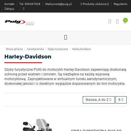
Kontakt
Tel. 509497828
Mail
poczta@puig.pl
Produkty ulubione (
)
Regulamin
Zaloguj
0
Strona główna
Aerodynamika
Szyby turystyczne
Harley-Davidson
Harley-Davidson
Szyby turystyczne PUIG do motocykli Harley-Davidson zapewniają doskonałą
ochronę przed wiatrem i zimnem. Są niezbędne na każdą wyprawę
motocyklową. Zaprojektowane w wirtualnym tunelu aerodynamicznym,
doskonałej jakości i o świetnym wyglądzie dopasowanym do linii motocykla.
Nazwa, A do Z
8