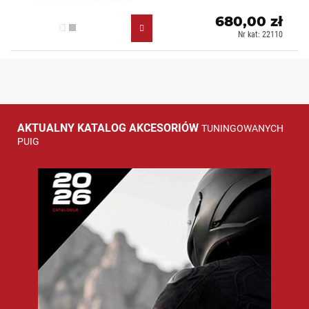
680,00 zł
Przezroczysty (W)
Lekko przyciemniany (H)
Nr kat: 22110
AKTUALNY KATALOG AKCESORIÓW
TUNINGOWANYCH
PUIG