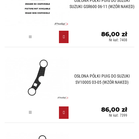
OSŁONA PÓŁKI PUIG DO SUZUKI
SUZUKI GSR600 06-11 (WZÓR NAKED)
86,00 zł
Szary (U)
Nr kat: 7408
OSŁONA PÓŁKI PUIG DO SUZUKI
SV1000S 03-05 (WZÓR NAKED)
86,00 zł
Szary (U)
Nr kat: 7399