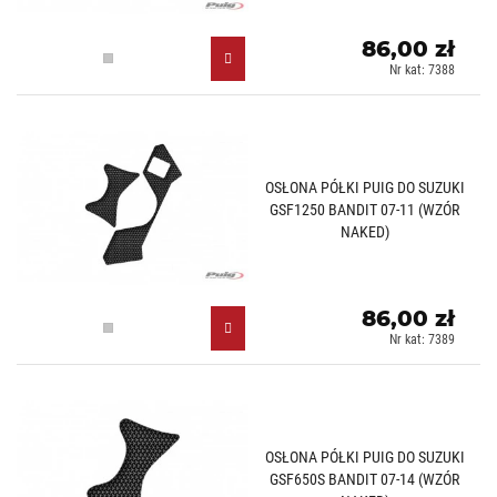
86,00 zł
Szary (U)
Nr kat: 7388
OSŁONA PÓŁKI PUIG DO SUZUKI
GSF1250 BANDIT 07-11 (WZÓR
NAKED)
86,00 zł
Szary (U)
Nr kat: 7389
OSŁONA PÓŁKI PUIG DO SUZUKI
GSF650S BANDIT 07-14 (WZÓR