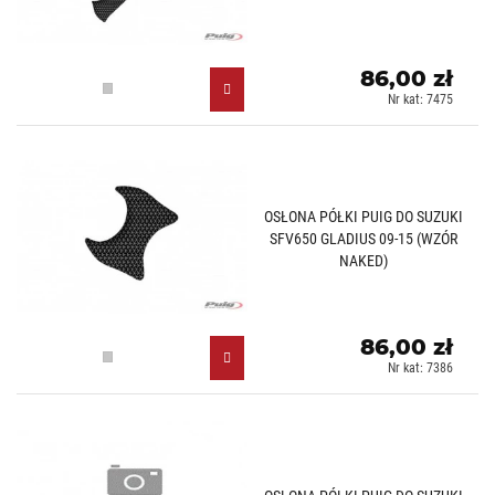
86,00 zł
Szary (U)
Nr kat: 7475
OSŁONA PÓŁKI PUIG DO SUZUKI
SFV650 GLADIUS 09-15 (WZÓR
NAKED)
86,00 zł
Szary (U)
Nr kat: 7386