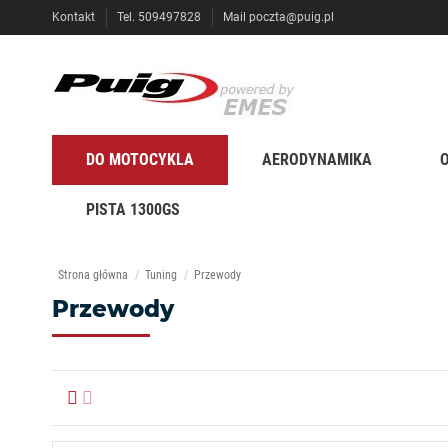
Kontakt
Tel. 509497828
Mail
poczta@puig.pl
DO MOTOCYKLA
AERODYNAMIKA
PISTA 1300GS
Strona główna
Tuning
Przewody
Przewody