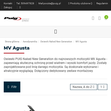
Kontakt
Tel. 509497828
Mail
poczta@puig.pl
Produkty ulubione (
)
Regulamin
Zaloguj
0
Strona główna
Aerodynamika
Owiewki Naked New Generation
MV Agusta
MV Agusta
Owiewki PUIG Naked New Generation do najnowszych motocykli MV Agusta -
zapewniają skuteczną ochronę przed wiatrem i wysoki komfort jazdy. Zostały
zaprojektowane pod linię danego motocykla. Są doskonale wykonane i
atrakcyjnie wyglądają. Dołączony dedykowany zestaw montażowy.
Filtr
Nazwa, A do Z
1