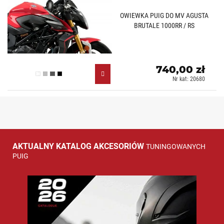
OWIEWKA PUIG DO MV AGUSTA
BRUTALE 1000RR / RS
740,00 zł
Przezroczysty (W)
Lekko przyciemniany (H)
Mocno przyciemniany (F)
Czarny (N)
Nr kat: 20680
AKTUALNY KATALOG AKCESORIÓW
TUNINGOWANYCH
PUIG