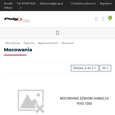
Kontakt
Tel. 509497828
Mail
poczta@puig.pl
Produkty ulubione (
)
Regulamin
Zaloguj
0
Strona główna
Ergonomia
Regulowane klamki
Mocowania
Mocowania
Nazwa, A do Z
36
MOCOWANIE DŹWIGNI HAMULCA
PUIG 1000