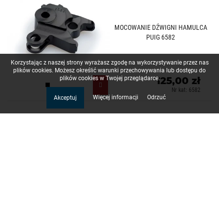
MOCOWANIE DŹWIGNI HAMULCA
PUIG 6582
Korzystając z naszej strony wyrażasz zgodę na wykorzystywanie przez nas
plików cookies. Możesz określić warunki przechowywania lub dostępu do
125,00 zł
plików cookies w Twojej przeglądarce.
Czarny (N)
Nr kat: 6582
Więcej informacji
Odrzuć
Akceptuj
MOCOWANIE DŹWIGNI HAMULCA
PUIG 6604
125,00 zł
Czarny (N)
Nr kat: 6604