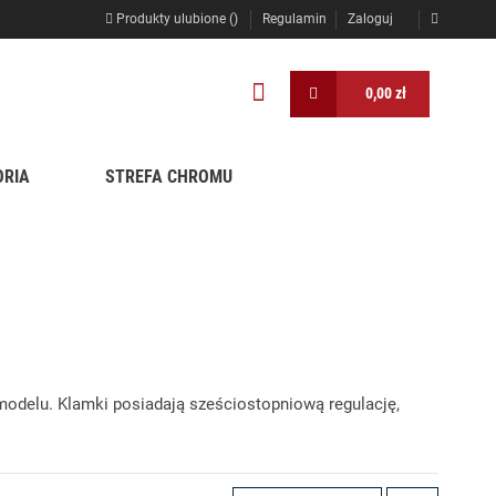
Produkty ulubione (
)
Regulamin
Zaloguj
0,00 zł
ORIA
STREFA CHROMU
odelu. Klamki posiadają sześciostopniową regulację,