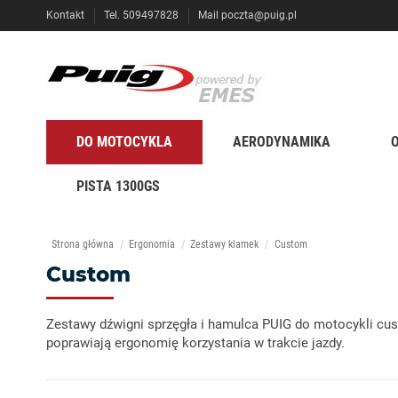
Kontakt
Tel. 509497828
Mail
poczta@puig.pl
DO MOTOCYKLA
AERODYNAMIKA
PISTA 1300GS
Strona główna
Ergonomia
Zestawy klamek
Custom
Custom
Zestawy dźwigni sprzęgła i hamulca PUIG do motocykli cu
poprawiają ergonomię korzystania w trakcie jazdy.