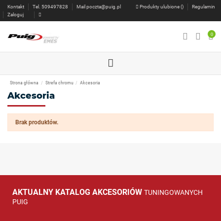
Kontakt
Tel. 509497828
Mail
poczta@puig.pl
Produkty ulubione (
)
Regulamin
Zaloguj
0
Strona główna
Strefa chromu
Akcesoria
Akcesoria
Brak produktów.
AKTUALNY KATALOG AKCESORIÓW
TUNINGOWANYCH
PUIG