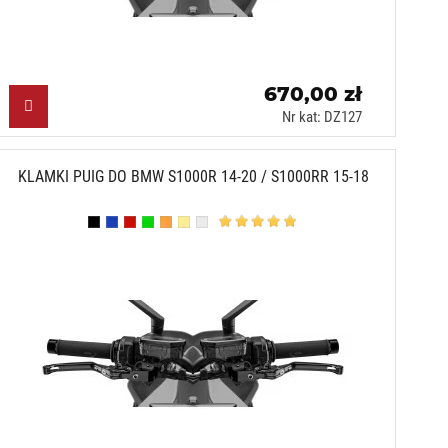
670,00 zł
Nr kat: DZ127
KLAMKI PUIG DO BMW S1000R 14-20 / S1000RR 15-18
Czarny (N)
Niebieski (A)
Czerwony (R)
Zielony (V)
Pomarańczowy (T)
Złoty (O)
Srebrny (P)