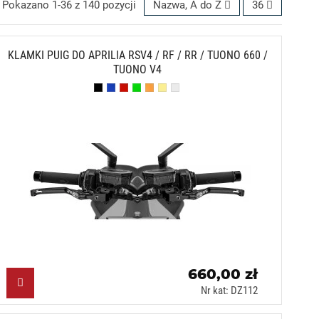
Pokazano 1-36 z 140 pozycji
Nazwa, A do Z
36
KLAMKI PUIG DO APRILIA RSV4 / RF / RR / TUONO 660 /
TUONO V4
Czarny (N)
Niebieski (A)
Czerwony (R)
Zielony (V)
Pomarańczowy (T)
Złoty (O)
Srebrny (P)
660,00 zł
Nr kat: DZ112