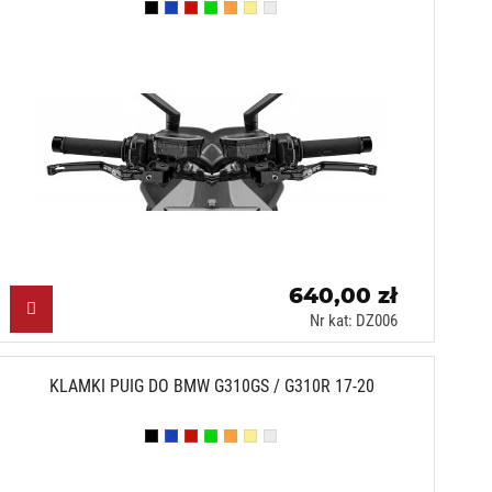
Czarny (N)
Niebieski (A)
Czerwony (R)
Zielony (V)
Pomarańczowy (T)
Złoty (O)
Srebrny (P)
640,00 zł
Nr kat: DZ006
KLAMKI PUIG DO BMW G310GS / G310R 17-20
Czarny (N)
Niebieski (A)
Czerwony (R)
Zielony (V)
Pomarańczowy (T)
Złoty (O)
Srebrny (P)