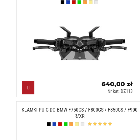
Czarny (N)
Niebieski (A)
Czerwony (R)
Zielony (V)
Pomarańczowy (T)
Złoty (O)
Srebrny (P)
640,00 zł
Nr kat: DZ113
KLAMKI PUIG DO BMW F750GS / F800GS / F850GS / F900
R/XR
Czarny (N)
Niebieski (A)
Czerwony (R)
Zielony (V)
Pomarańczowy (T)
Złoty (O)
Srebrny (P)