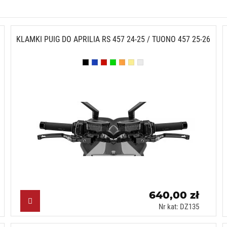
KLAMKI PUIG DO APRILIA RS 457 24-25 / TUONO 457 25-26
Czarny (N)
Niebieski (A)
Czerwony (R)
Zielony (V)
Pomarańczowy (T)
Złoty (O)
Srebrny (P)
640,00 zł
Nr kat: DZ135