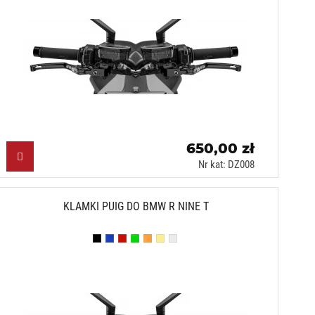
650,00 zł
Nr kat: DZ008
KLAMKI PUIG DO BMW R NINE T
Czarny (N)
Niebieski (A)
Czerwony (R)
Zielony (V)
Pomarańczowy (T)
Złoty (O)
Srebrny (P)