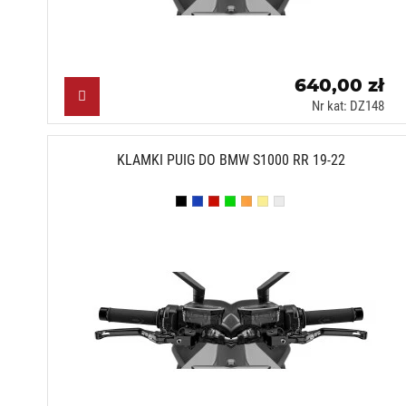
640,00 zł
Nr kat: DZ148
KLAMKI PUIG DO BMW S1000 RR 19-22
Czarny (N)
Niebieski (A)
Czerwony (R)
Zielony (V)
Pomarańczowy (T)
Złoty (O)
Srebrny (P)