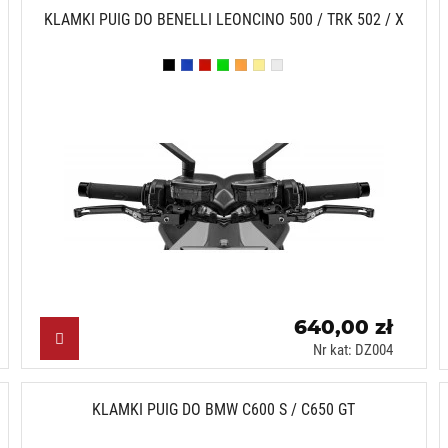
KLAMKI PUIG DO BENELLI LEONCINO 500 / TRK 502 / X
Czarny (N)
Niebieski (A)
Czerwony (R)
Zielony (V)
Pomarańczowy (T)
Złoty (O)
Srebrny (P)
640,00 zł
Nr kat: DZ004
KLAMKI PUIG DO BMW C600 S / C650 GT