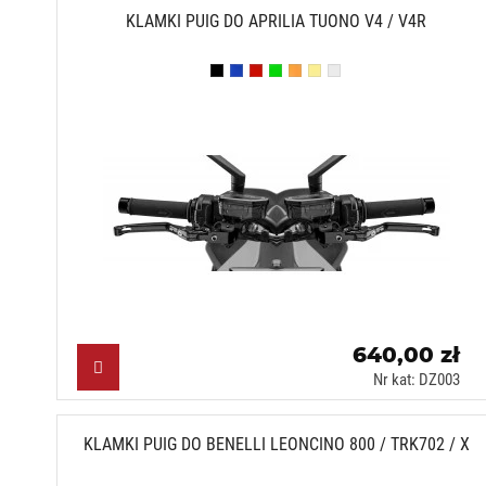
KLAMKI PUIG DO APRILIA TUONO V4 / V4R
Czarny (N)
Niebieski (A)
Czerwony (R)
Zielony (V)
Pomarańczowy (T)
Złoty (O)
Srebrny (P)
640,00 zł
Nr kat: DZ003
KLAMKI PUIG DO BENELLI LEONCINO 800 / TRK702 / X