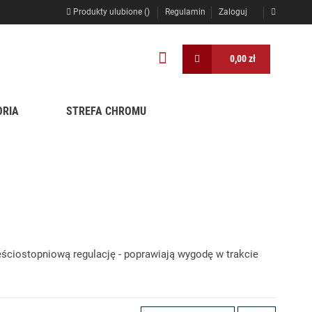
Produkty ulubione (
)
Regulamin
Zaloguj
0,00 zł
ORIA
STREFA CHROMU
ściostopniową regulację - poprawiają wygodę w trakcie