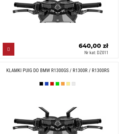
640,00 zł
Nr kat: DZ011
KLAMKI PUIG DO BMW R1300GS / R1300R / R1300RS
Czarny (N)
Niebieski (A)
Czerwony (R)
Zielony (V)
Pomarańczowy (T)
Złoty (O)
Srebrny (P)