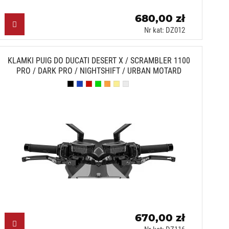
680,00 zł
Nr kat: DZ012
KLAMKI PUIG DO DUCATI DESERT X / SCRAMBLER 1100
PRO / DARK PRO / NIGHTSHIFT / URBAN MOTARD
Czarny (N)
Niebieski (A)
Czerwony (R)
Zielony (V)
Pomarańczowy (T)
Złoty (O)
Srebrny (P)
670,00 zł