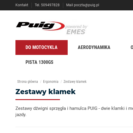
Kontakt
Tel. 509497828
Mail
poczta@puig.pl
DO MOTOCYKLA
AERODYNAMIKA
PISTA 1300GS
Strona główna
Ergonomia
Zestawy klamek
Zestawy klamek
Zestawy dźwigni sprzęgła i hamulca PUIG - dwie klamki i 
jazdy.