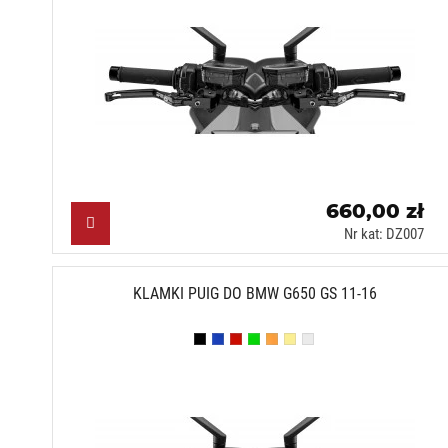
660,00 zł
Nr kat: DZ007
KLAMKI PUIG DO BMW G650 GS 11-16
Czarny (N)
Niebieski (A)
Czerwony (R)
Zielony (V)
Pomarańczowy (T)
Złoty (O)
Srebrny (P)