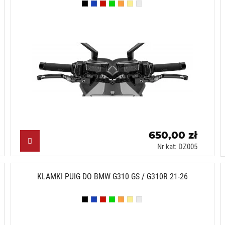
Czarny (N)
Niebieski (A)
Czerwony (R)
Zielony (V)
Pomarańczowy (T)
Złoty (O)
Srebrny (P)
650,00 zł
Nr kat: DZ005
KLAMKI PUIG DO BMW G310 GS / G310R 21-26
Czarny (N)
Niebieski (A)
Czerwony (R)
Zielony (V)
Pomarańczowy (T)
Złoty (O)
Srebrny (P)