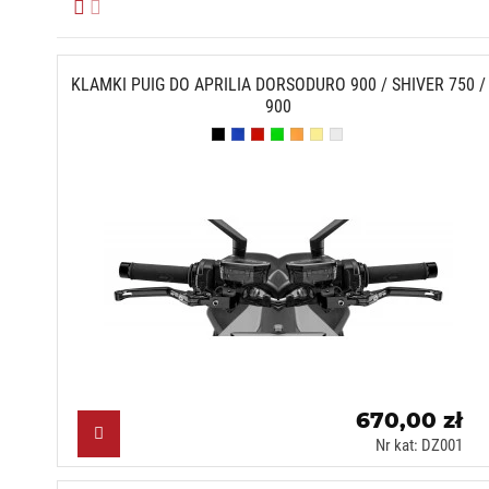
KLAMKI PUIG DO APRILIA DORSODURO 900 / SHIVER 750 /
900
Czarny (N)
Niebieski (A)
Czerwony (R)
Zielony (V)
Pomarańczowy (T)
Złoty (O)
Srebrny (P)
670,00 zł
Nr kat: DZ001