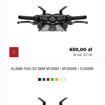
650,00 zł
Nr kat: DZ130
KLAMKI PUIG DO BMW M1000R / M1000RR / S1000RR
Czarny (N)
Niebieski (A)
Czerwony (R)
Zielony (V)
Pomarańczowy (T)
Złoty (O)
Srebrny (P)