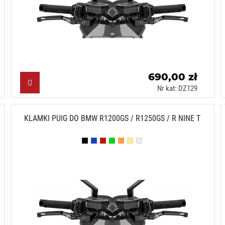
690,00 zł
Nr kat: DZ129
KLAMKI PUIG DO BMW R1200GS / R1250GS / R NINE T
Czarny (N)
Niebieski (A)
Czerwony (R)
Zielony (V)
Pomarańczowy (T)
Złoty (O)
Srebrny (P)