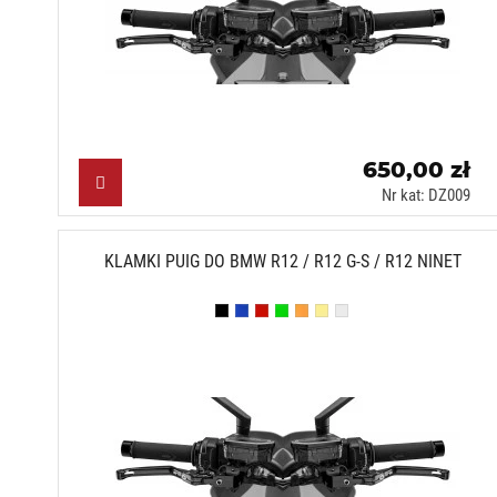
650,00 zł
Nr kat: DZ009
KLAMKI PUIG DO BMW R12 / R12 G-S / R12 NINET
Czarny (N)
Niebieski (A)
Czerwony (R)
Zielony (V)
Pomarańczowy (T)
Złoty (O)
Srebrny (P)