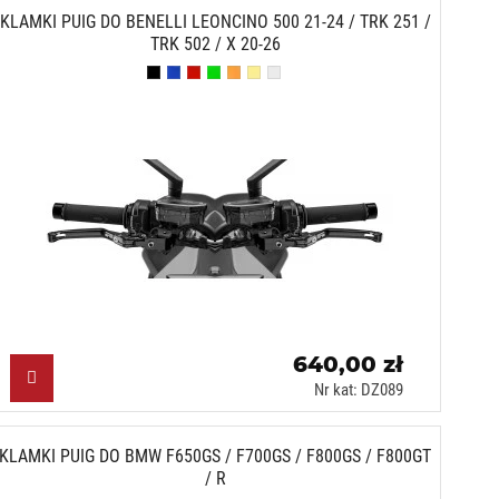
KLAMKI PUIG DO BENELLI LEONCINO 500 21-24 / TRK 251 /
TRK 502 / X 20-26
Czarny (N)
Niebieski (A)
Czerwony (R)
Zielony (V)
Pomarańczowy (T)
Złoty (O)
Srebrny (P)
640,00 zł
Nr kat: DZ089
KLAMKI PUIG DO BMW F650GS / F700GS / F800GS / F800GT
/ R