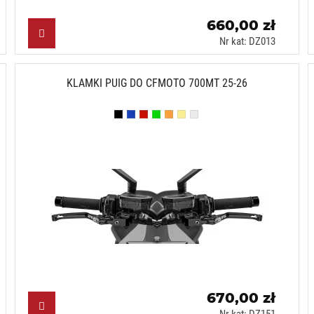
660,00 zł
Nr kat: DZ013
KLAMKI PUIG DO CFMOTO 700MT 25-26
Czarny (N)
Niebieski (A)
Czerwony (R)
Zielony (V)
Pomarańczowy (T)
Złoty (O)
Srebrny (P)
670,00 zł