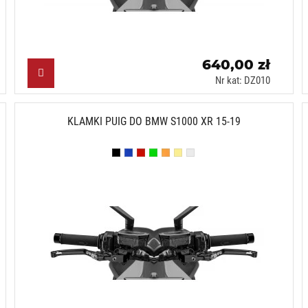
640,00 zł
Nr kat: DZ010
KLAMKI PUIG DO BMW S1000 XR 15-19
Czarny (N)
Niebieski (A)
Czerwony (R)
Zielony (V)
Pomarańczowy (T)
Złoty (O)
Srebrny (P)