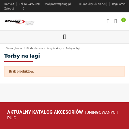
Kontakt
Tel. 509497828
Mail
poczta@puig.pl
Produkty ulubione (
)
Regulamin
Zaloguj
0
Strona główna
Strefa chromu
Kufry i sakwy
Torby na lagi
Torby na lagi
Brak produktów.
AKTUALNY KATALOG AKCESORIÓW
TUNINGOWANYCH
PUIG