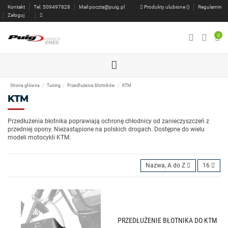
Kontakt
Tel. 509497828
Mail
poczta@puig.pl
Produkty ulubione (
)
Regulamin
Zaloguj
0
Strona główna
Tuning
Przedłużenia błotników
KTM
KTM
Przedłużenia błotnika poprawiają ochronę chłodnicy od zanieczyszczeń z
przedniej opony. Niezastąpione na polskich drogach. Dostępne do wielu
modeli motocykli KTM.
Nazwa, A do Z
16
PRZEDŁUŻENIE BŁOTNIKA DO KTM