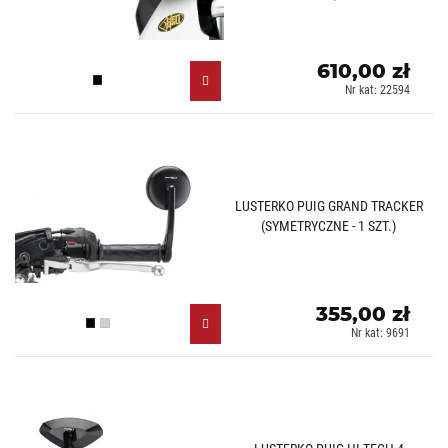
610,00 zł
Czarny (N)
Nr kat: 22594
LUSTERKO PUIG GRAND TRACKER
(SYMETRYCZNE - 1 SZT.)
355,00 zł
Czarny (N)
Aluminiowy (D)
Nr kat: 9691