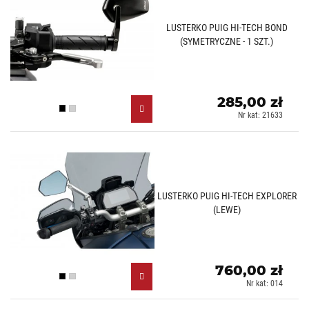
LUSTERKO PUIG HI-TECH BOND
(SYMETRYCZNE - 1 SZT.)
285,00 zł
Czarny (N)
Aluminiowy (D)
Nr kat: 21633
LUSTERKO PUIG HI-TECH EXPLORER
(LEWE)
760,00 zł
Czarny (N)
Aluminiowy (D)
Nr kat: 014