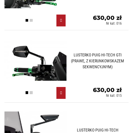
630,00 zł
Czarny (N)
Aluminiowy (D)
Nr kat: 016
LUSTERKO PUIG HI-TECH GTI
(PRAWE, Z KIERUNKOWSKAZEM
SEKWENCYJNYM)
630,00 zł
Czarny (N)
Aluminiowy (D)
Nr kat: 015
LUSTERKO PUIG HI-TECH