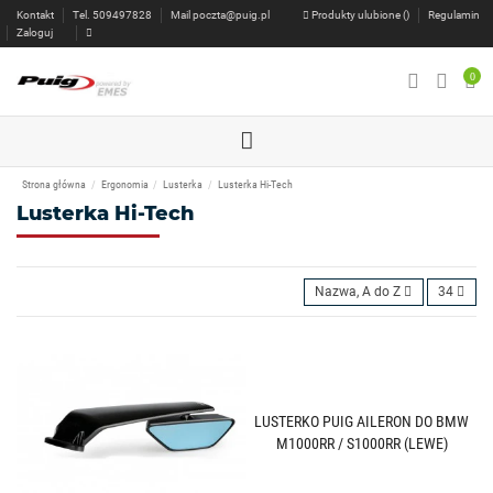
Kontakt
Tel. 509497828
Mail
poczta@puig.pl
Produkty ulubione (
)
Regulamin
Zaloguj
0
Strona główna
Ergonomia
Lusterka
Lusterka Hi-Tech
Lusterka Hi-Tech
Nazwa, A do Z
34
LUSTERKO PUIG AILERON DO BMW
M1000RR / S1000RR (LEWE)