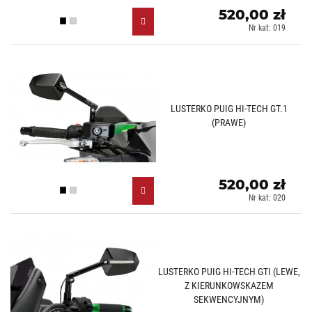
520,00 zł
Czarny (N)
Aluminiowy (D)
Nr kat: 019
LUSTERKO PUIG HI-TECH GT.1
(PRAWE)
520,00 zł
Czarny (N)
Aluminiowy (D)
Nr kat: 020
LUSTERKO PUIG HI-TECH GTI (LEWE,
Z KIERUNKOWSKAZEM
SEKWENCYJNYM)