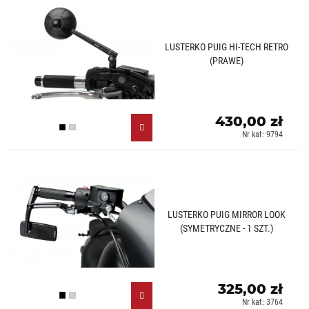
LUSTERKO PUIG HI-TECH RETRO
(PRAWE)
430,00 zł
Czarny (N)
Aluminiowy (D)
Nr kat: 9794
LUSTERKO PUIG MIRROR LOOK
(SYMETRYCZNE - 1 SZT.)
325,00 zł
Czarny (N)
Aluminiowy (D)
Nr kat: 3764