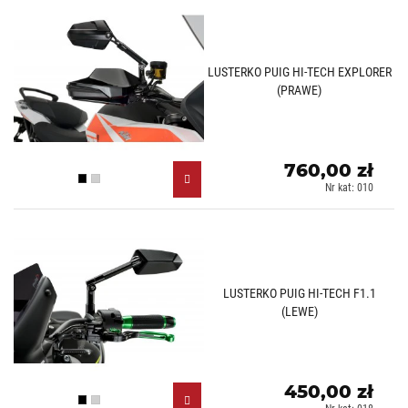
LUSTERKO PUIG HI-TECH EXPLORER
(PRAWE)
760,00 zł
Czarny (N)
Aluminiowy (D)
Nr kat: 010
LUSTERKO PUIG HI-TECH F1.1
(LEWE)
450,00 zł
Czarny (N)
Aluminiowy (D)