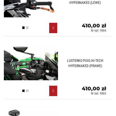
HYPERNAKED (LEWE)
410,00 zł
Czarny (N)
Aluminiowy (D)
Nr kat: 9884
LUSTERKO PUIG HI-TECH
HYPERNAKED (PRAWE)
410,00 zł
Czarny (N)
Aluminiowy (D)
Nr kat: 9883