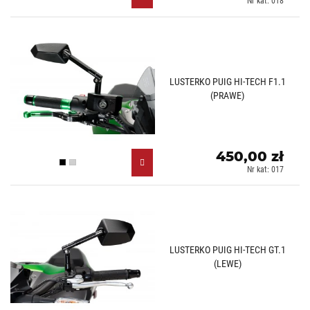
Nr kat: 018
LUSTERKO PUIG HI-TECH F1.1
(PRAWE)
450,00 zł
Czarny (N)
Aluminiowy (D)
Nr kat: 017
LUSTERKO PUIG HI-TECH GT.1
(LEWE)