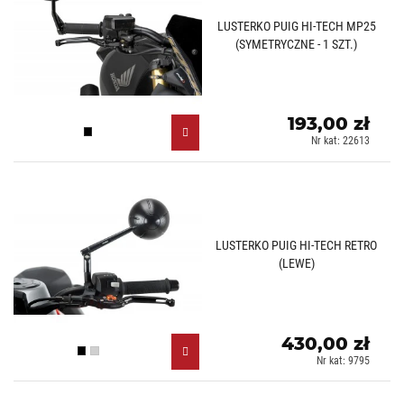
LUSTERKO PUIG HI-TECH MP25
(SYMETRYCZNE - 1 SZT.)
193,00 zł
Czarny (N)
Nr kat: 22613
LUSTERKO PUIG HI-TECH RETRO
(LEWE)
430,00 zł
Czarny (N)
Aluminiowy (D)
Nr kat: 9795