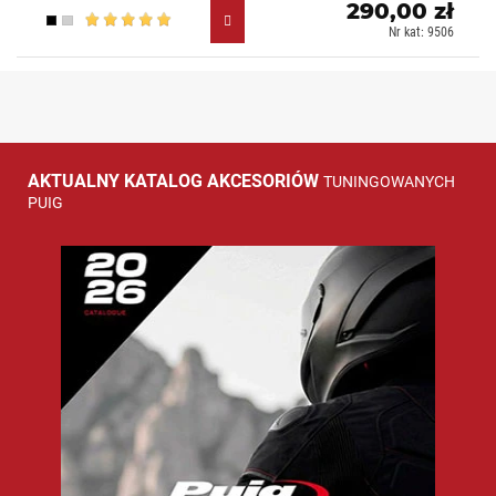
290,00 zł
Czarny (N)
Aluminiowy (D)
Nr kat: 9506
AKTUALNY KATALOG AKCESORIÓW
TUNINGOWANYCH
PUIG