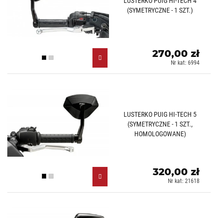
LUSTERKO PUIG HI-TECH 4
(SYMETRYCZNE - 1 SZT.)
270,00 zł
Czarny (N)
Aluminiowy (D)
Nr kat: 6994
LUSTERKO PUIG HI-TECH 5
(SYMETRYCZNE - 1 SZT.,
HOMOLOGOWANE)
320,00 zł
Czarny (N)
Aluminiowy (D)
Nr kat: 21618