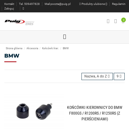
Kontakt
Tel. 509497828
Mail
poczta@puig.pl
Produkty ulubione (
)
Regulamin
Zaloguj
0
Strona główna
Akcesoria
Końcówki kier.
BMW
BMW
Nazwa, A do Z
9
KOŃCÓWKI KIEROWNICY DO BMW
F800GS / R1200RS / R1250RS (Z
PIERŚCIENIAMI)