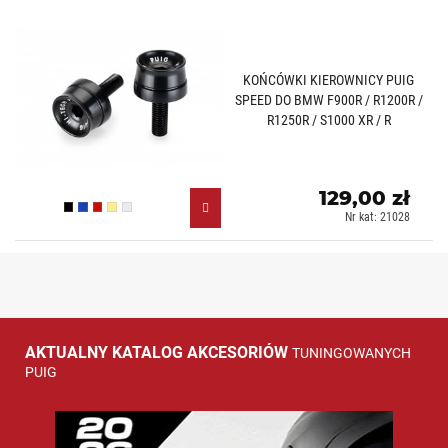
KOŃCÓWKI KIEROWNICY PUIG
SPEED DO BMW F900R / R1200R /
R1250R / S1000 XR / R
129,00 zł
Czarny (N)
Niebieski (A)
Czerwony (R)
Złoty (O)
Srebrny (P)
Nr kat: 21028
AKTUALNY KATALOG AKCESORIÓW
TUNINGOWANYCH
PUIG