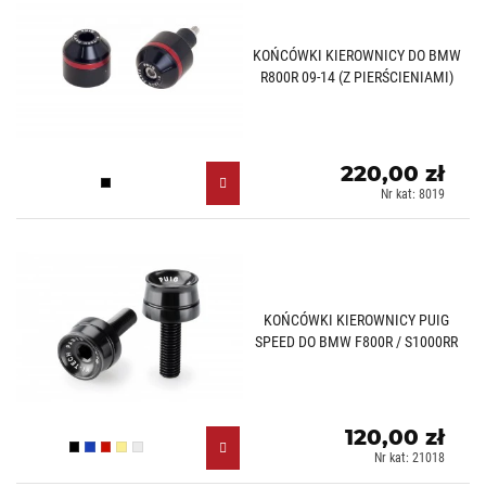
KOŃCÓWKI KIEROWNICY DO BMW
R800R 09-14 (Z PIERŚCIENIAMI)
220,00 zł
Czarny (N)
Nr kat: 8019
KOŃCÓWKI KIEROWNICY PUIG
SPEED DO BMW F800R / S1000RR
120,00 zł
Czarny (N)
Niebieski (A)
Czerwony (R)
Złoty (O)
Srebrny (P)
Nr kat: 21018