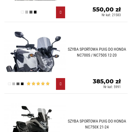
550,00 zł
Przezroczysty (W)
Lekko przyciemniany (H)
Mocno przyciemniany (F)
Czarny (N)
Nr kat: 21583
SZYBA SPORTOWA PUIG DO HONDA
NC700S / NC750S 12-20
385,00 zł
Przezroczysty (W)
Lekko przyciemniany (H)
Mocno przyciemniany (F)
Czarny (N)
Nr kat: 5991
SZYBA SPORTOWA PUIG DO HONDA
NC750X 21-24