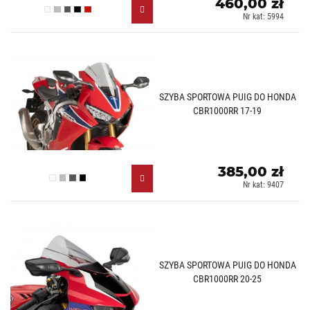
460,00 zł
Przezroczysty (W)
Lekko przyciemniany (H)
Mocno przyciemniany (F)
Czarny (N)
Czerwony (R)
Nr kat: 5994
SZYBA SPORTOWA PUIG DO HONDA
CBR1000RR 17-19
385,00 zł
Przezroczysty (W)
Lekko przyciemniany (H)
Mocno przyciemniany (F)
Czarny (N)
Nr kat: 9407
SZYBA SPORTOWA PUIG DO HONDA
CBR1000RR 20-25