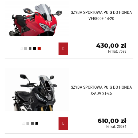
SZYBA SPORTOWA PUIG DO HONDA
VFR800F 14-20
430,00 zł
Przezroczysty (W)
Lekko przyciemniany (H)
Mocno przyciemniany (F)
Czarny (N)
Czerwony (R)
Nr kat: 7598
SZYBA SPORTOWA PUIG DO HONDA
X-ADV 21-26
610,00 zł
Przezroczysty (W)
Lekko przyciemniany (H)
Mocno przyciemniany (F)
Czarny (N)
Nr kat: 20584