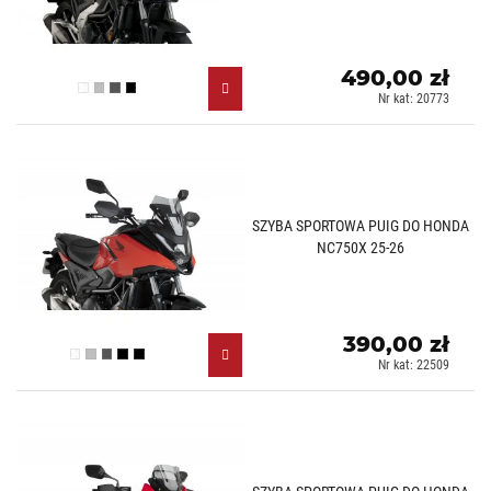
490,00 zł
Przezroczysty (W)
Lekko przyciemniany (H)
Mocno przyciemniany (F)
Czarny (N)
Nr kat: 20773
SZYBA SPORTOWA PUIG DO HONDA
NC750X 25-26
390,00 zł
Przezroczysty (W)
Lekko przyciemniany (H)
Mocno przyciemniany (F)
Czarny (N)
Czarny mat (J)
Nr kat: 22509