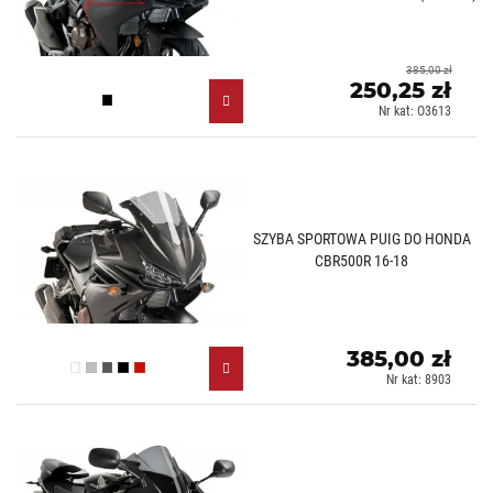
385,00 zł
250,25 zł
Czarny (N)
Nr kat: O3613
SZYBA SPORTOWA PUIG DO HONDA
CBR500R 16-18
385,00 zł
Przezroczysty (W)
Lekko przyciemniany (H)
Mocno przyciemniany (F)
Czarny (N)
Czerwony (R)
Nr kat: 8903