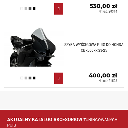
530,00 zł
Przezroczysty (W)
Lekko przyciemniany (H)
Mocno przyciemniany (F)
Czarny (N)
Nr kat: 20314
SZYBA WYŚCIGOWA PUIG DO HONDA
CBR600RR 23-25
400,00 zł
Przezroczysty (W)
Lekko przyciemniany (H)
Mocno przyciemniany (F)
Czarny (N)
Nr kat: 21523
AKTUALNY KATALOG AKCESORIÓW
TUNINGOWANYCH
PUIG