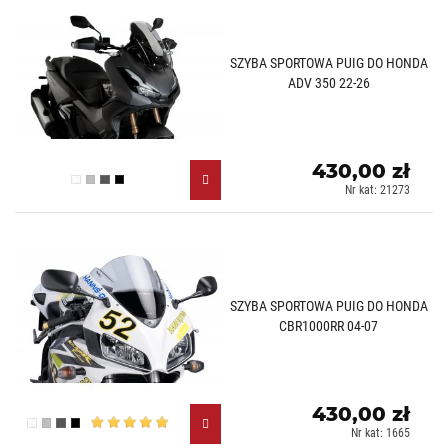
SZYBA SPORTOWA PUIG DO HONDA
ADV 350 22-26
430,00 zł
Przezroczysty (W)
Lekko przyciemniany (H)
Mocno przyciemniany (F)
Czarny (N)
Nr kat: 21273
SZYBA SPORTOWA PUIG DO HONDA
CBR1000RR 04-07
430,00 zł
Przezroczysty (W)
Lekko przyciemniany (H)
Mocno przyciemniany (F)
Czarny (N)
Nr kat: 1665