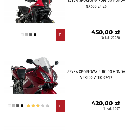
SZYBA SPORTOWA PUIG DO HONDA
NX500 24-26
450,00 zł
Przezroczysty (W)
Lekko przyciemniany (H)
Mocno przyciemniany (F)
Czarny mat (J)
Nr kat: 22020
SZYBA SPORTOWA PUIG DO HONDA
VFR800 VTEC 02-12
420,00 zł
Przezroczysty (W)
Lekko przyciemniany (H)
Mocno przyciemniany (F)
Czarny (N)
Nr kat: 1097