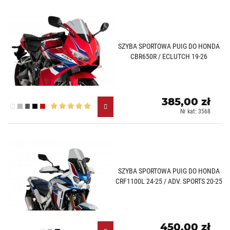
SZYBA SPORTOWA PUIG DO HONDA
CBR650R / ECLUTCH 19-26
385,00 zł
Przezroczysty (W)
Lekko przyciemniany (H)
Mocno przyciemniany (F)
Czarny (N)
Czerwony (R)
Nr kat: 3568
SZYBA SPORTOWA PUIG DO HONDA
CRF1100L 24-25 / ADV. SPORTS 20-25
450,00 zł