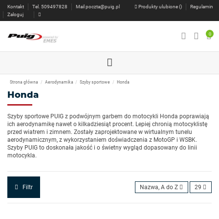
Kontakt
Tel. 509497828
Mail
poczta@puig.pl
Produkty ulubione (
)
Regulamin
Zaloguj
0
Strona główna
Aerodynamika
Szyby sportowe
Honda
Honda
Szyby sportowe PUIG z podwójnym garbem do motocykli Honda poprawiają
ich aerodynamikę nawet o kilkadziesiąt procent. Lepiej chronią motocyklistę
przed wiatrem i zimnem. Zostały zaprojektowane w wirtualnym tunelu
aerodynamicznym, z wykorzystaniem doświadczenia z MotoGP i WSBK.
Szyby PUIG to doskonała jakość i o świetny wygląd dopasowany do linii
motocykla.
Filtr
Nazwa, A do Z
29