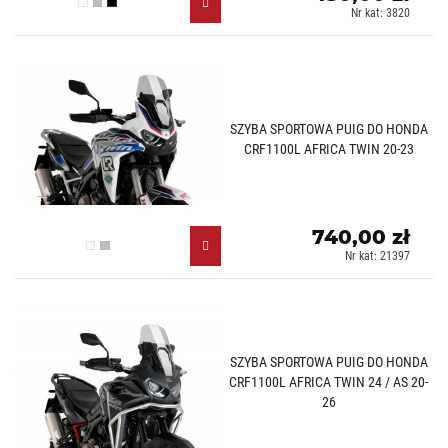
Przezroczysty (W)
Lekko przyciemniany (H)
Czarny (N)
Nr kat: 3820
SZYBA SPORTOWA PUIG DO HONDA
CRF1100L AFRICA TWIN 20-23
740,00 zł
Przezroczysty (W)
Lekko przyciemniany (H)
Nr kat: 21397
SZYBA SPORTOWA PUIG DO HONDA
CRF1100L AFRICA TWIN 24 / AS 20-
26