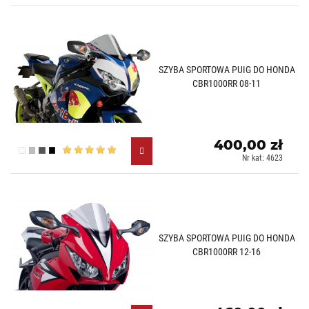
SZYBA SPORTOWA PUIG DO HONDA
CBR1000RR 08-11
400,00 zł
Przezroczysty (W)
Lekko przyciemniany (H)
Mocno przyciemniany (F)
Czarny (N)
Nr kat: 4623
SZYBA SPORTOWA PUIG DO HONDA
CBR1000RR 12-16