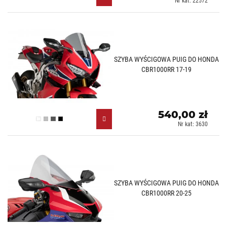
Nr kat: 22572
SZYBA WYŚCIGOWA PUIG DO HONDA
CBR1000RR 17-19
540,00 zł
Przezroczysty (W)
Lekko przyciemniany (H)
Mocno przyciemniany (F)
Czarny (N)
Nr kat: 3630
SZYBA WYŚCIGOWA PUIG DO HONDA
CBR1000RR 20-25