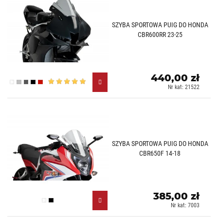
SZYBA SPORTOWA PUIG DO HONDA
CBR600RR 23-25
440,00 zł
Przezroczysty (W)
Lekko przyciemniany (H)
Mocno przyciemniany (F)
Czarny (N)
Czerwony (R)
Nr kat: 21522
SZYBA SPORTOWA PUIG DO HONDA
CBR650F 14-18
385,00 zł
Przezroczysty (W)
Czarny (N)
Nr kat: 7003