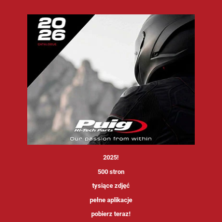
<
2025!
500 stron
tysiące zdjęć
pełne aplikacje
pobierz teraz!