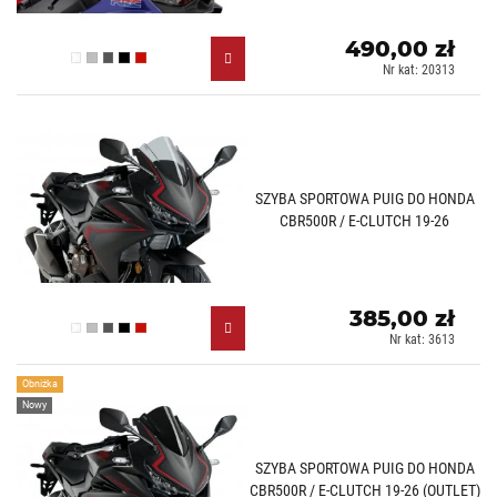
490,00 zł
Przezroczysty (W)
Lekko przyciemniany (H)
Mocno przyciemniany (F)
Czarny (N)
Czerwony (R)
Nr kat: 20313
SZYBA SPORTOWA PUIG DO HONDA
CBR500R / E-CLUTCH 19-26
385,00 zł
Przezroczysty (W)
Lekko przyciemniany (H)
Mocno przyciemniany (F)
Czarny (N)
Czerwony (R)
Nr kat: 3613
Obniżka
Nowy
SZYBA SPORTOWA PUIG DO HONDA
CBR500R / E-CLUTCH 19-26 (OUTLET)