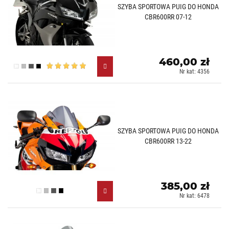
SZYBA SPORTOWA PUIG DO HONDA
CBR600RR 07-12
460,00 zł
Przezroczysty (W)
Lekko przyciemniany (H)
Mocno przyciemniany (F)
Czarny (N)
Nr kat: 4356
SZYBA SPORTOWA PUIG DO HONDA
CBR600RR 13-22
385,00 zł
Przezroczysty (W)
Lekko przyciemniany (H)
Mocno przyciemniany (F)
Czarny (N)
Nr kat: 6478