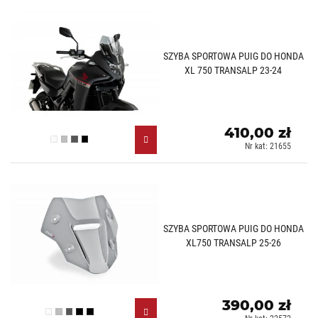
SZYBA SPORTOWA PUIG DO HONDA
XL 750 TRANSALP 23-24
410,00 zł
Przezroczysty (W)
Lekko przyciemniany (H)
Mocno przyciemniany (F)
Czarny (N)
Nr kat: 21655
SZYBA SPORTOWA PUIG DO HONDA
XL750 TRANSALP 25-26
390,00 zł
Przezroczysty (W)
Lekko przyciemniany (H)
Mocno przyciemniany (F)
Czarny (N)
Czarny mat (J)