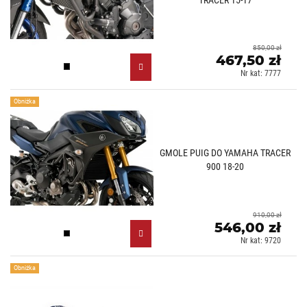
TRACER 15-17
850,00 zł
467,50 zł
Czarny (N)
Nr kat: 7777
Obniżka
GMOLE PUIG DO YAMAHA TRACER
900 18-20
910,00 zł
546,00 zł
Czarny (N)
Nr kat: 9720
Obniżka