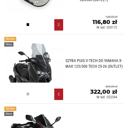
146,00 zł
116,80 zł
Czarny (N)
Nr kat: O20172
Obniżka
Nowy
SZYBA PUIG V-TECH DO YAMAHA X-
MAX 125/300 TECH 25-26 (OUTLET)
460,00 zł
322,00 zł
Lekko przyciemniany (H)
Nr kat: O22544
Obniżka
Nowy