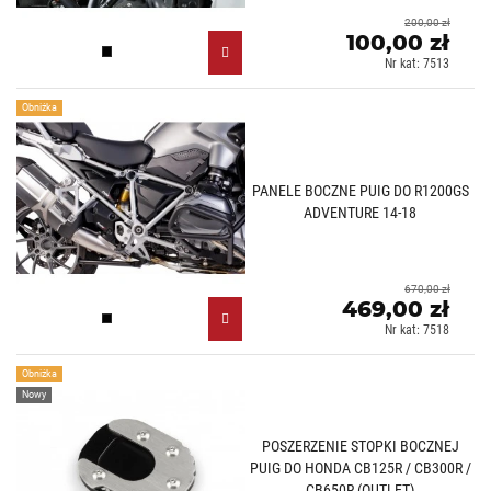
200,00 zł
100,00 zł
Czarny mat (J)
Nr kat: 7513
Obniżka
PANELE BOCZNE PUIG DO R1200GS
ADVENTURE 14-18
670,00 zł
469,00 zł
Czarny mat (J)
Nr kat: 7518
Obniżka
Nowy
POSZERZENIE STOPKI BOCZNEJ
PUIG DO HONDA CB125R / CB300R /
CB650R (OUTLET)