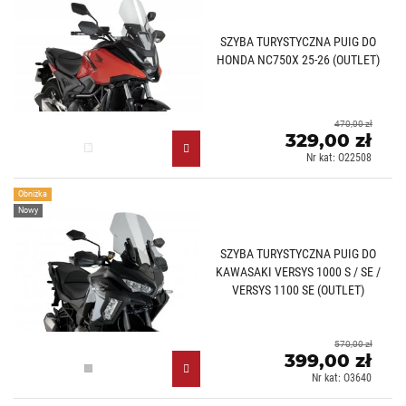
SZYBA TURYSTYCZNA PUIG DO
HONDA NC750X 25-26 (OUTLET)
470,00 zł
329,00 zł
Przezroczysty (W)
Nr kat: O22508
Obniżka
Nowy
SZYBA TURYSTYCZNA PUIG DO
KAWASAKI VERSYS 1000 S / SE /
VERSYS 1100 SE (OUTLET)
570,00 zł
399,00 zł
Lekko przyciemniany (H)
Nr kat: O3640