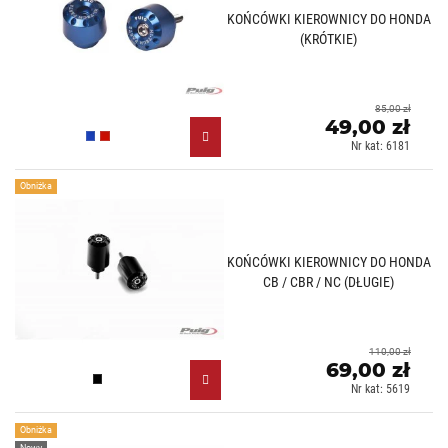
KOŃCÓWKI KIEROWNICY DO HONDA
(KRÓTKIE)
85,00 zł
49,00 zł
Niebieski (A)
Czerwony (R)
Nr kat: 6181
Obniżka
KOŃCÓWKI KIEROWNICY DO HONDA
CB / CBR / NC (DŁUGIE)
110,00 zł
69,00 zł
Czarny (N)
Nr kat: 5619
Obniżka