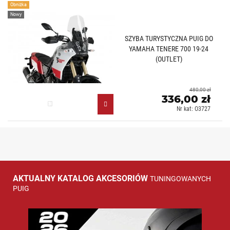
Obniżka
Nowy
SZYBA TURYSTYCZNA PUIG DO
YAMAHA TENERE 700 19-24
(OUTLET)
480,00 zł
336,00 zł
Przezroczysty (W)
Nr kat: O3727
AKTUALNY KATALOG AKCESORIÓW
TUNINGOWANYCH
PUIG