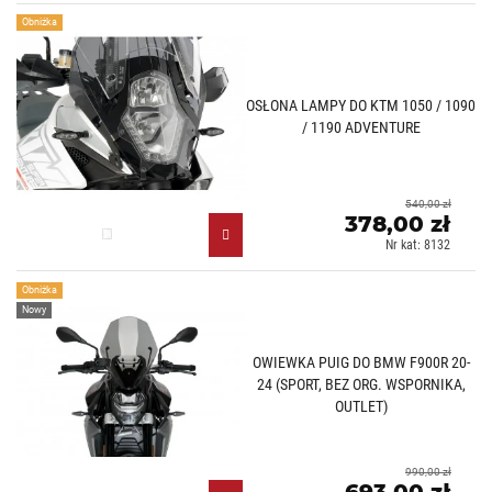
Obniżka
OSŁONA LAMPY DO KTM 1050 / 1090
/ 1190 ADVENTURE
540,00 zł
378,00 zł
Przezroczysty (W)
Nr kat: 8132
Obniżka
Nowy
OWIEWKA PUIG DO BMW F900R 20-
24 (SPORT, BEZ ORG. WSPORNIKA,
OUTLET)
990,00 zł
693,00 zł