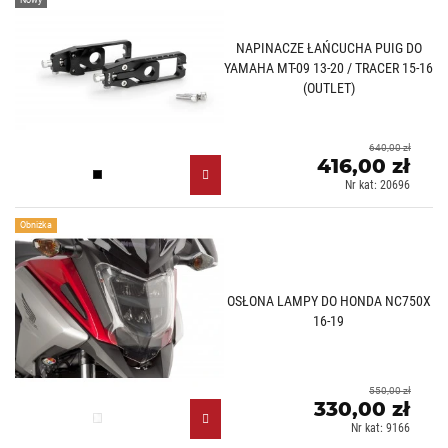
Nowy
NAPINACZE ŁAŃCUCHA PUIG DO
YAMAHA MT-09 13-20 / TRACER 15-16
(OUTLET)
640,00 zł
416,00 zł
Czarny (N)
Nr kat: 20696
Obniżka
OSŁONA LAMPY DO HONDA NC750X
16-19
550,00 zł
330,00 zł
Przezroczysty (W)
Nr kat: 9166