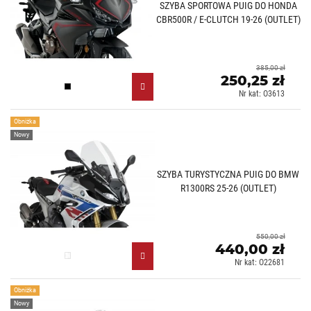
SZYBA SPORTOWA PUIG DO HONDA
CBR500R / E-CLUTCH 19-26 (OUTLET)
385,00 zł
250,25 zł
Czarny (N)
Nr kat: O3613
Obniżka
Nowy
SZYBA TURYSTYCZNA PUIG DO BMW
R1300RS 25-26 (OUTLET)
550,00 zł
440,00 zł
Przezroczysty (W)
Nr kat: O22681
Obniżka
Nowy