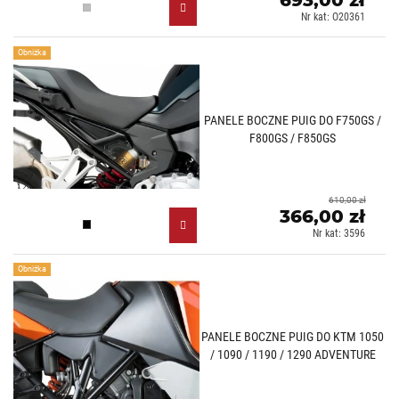
Lekko przyciemniany (H)
Nr kat: O20361
Obniżka
PANELE BOCZNE PUIG DO F750GS /
F800GS / F850GS
610,00 zł
366,00 zł
Czarny mat (J)
Nr kat: 3596
Obniżka
PANELE BOCZNE PUIG DO KTM 1050
/ 1090 / 1190 / 1290 ADVENTURE