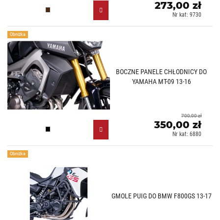
273,00 zł
Karbonowy (C)
Nr kat: 9730
Obniżka
BOCZNE PANELE CHŁODNICY DO
YAMAHA MT-09 13-16
700,00 zł
350,00 zł
Czarny mat (J)
Nr kat: 6880
Obniżka
GMOLE PUIG DO BMW F800GS 13-17