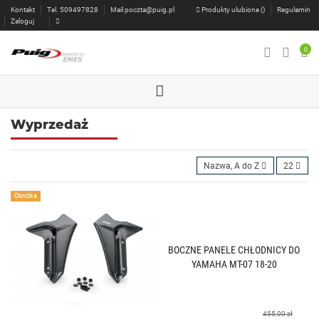
Kontakt
Tel. 509497828
Mail
poczta@puig.pl
Produkty ulubione (
)
Regulamin
Zaloguj
0
Wyprzedaż
Nazwa, A do Z
22
Obniżka
BOCZNE PANELE CHŁODNICY DO
YAMAHA MT-07 18-20
455,00 zł