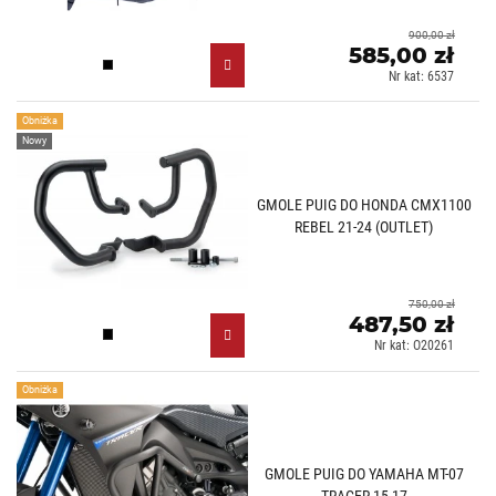
900,00 zł
585,00 zł
Czarny (N)
Nr kat: 6537
Obniżka
Nowy
GMOLE PUIG DO HONDA CMX1100
REBEL 21-24 (OUTLET)
750,00 zł
487,50 zł
Czarny (N)
Nr kat: O20261
Obniżka
GMOLE PUIG DO YAMAHA MT-07