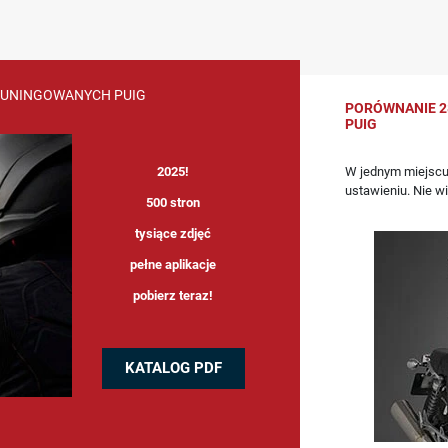
TUNINGOWANYCH PUIG
PORÓWNANIE 2
PUIG
W jednym miejscu
2025!
ustawieniu. Nie w
500 stron
tysiące zdjęć
pełne aplikacje
pobierz teraz!
KATALOG PDF