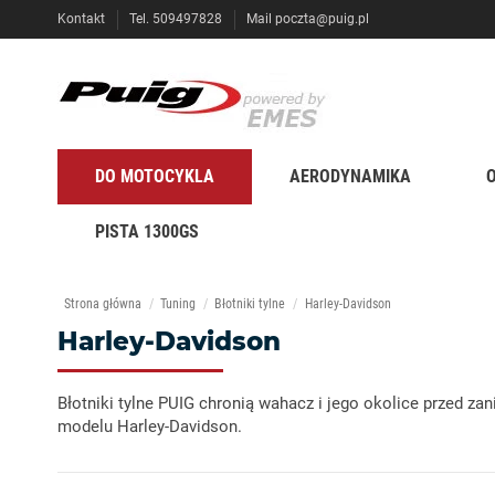
Kontakt
Tel. 509497828
Mail
poczta@puig.pl
DO MOTOCYKLA
AERODYNAMIKA
PISTA 1300GS
Strona główna
Tuning
Błotniki tylne
Harley-Davidson
Harley-Davidson
Błotniki tylne PUIG chronią wahacz i jego okolice prze
modelu Harley-Davidson.