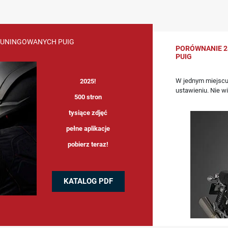
TUNINGOWANYCH PUIG
PORÓWNANIE 2
PUIG
W jednym miejscu
2025!
ustawieniu. Nie w
500 stron
tysiące zdjęć
pełne aplikacje
pobierz teraz!
KATALOG PDF