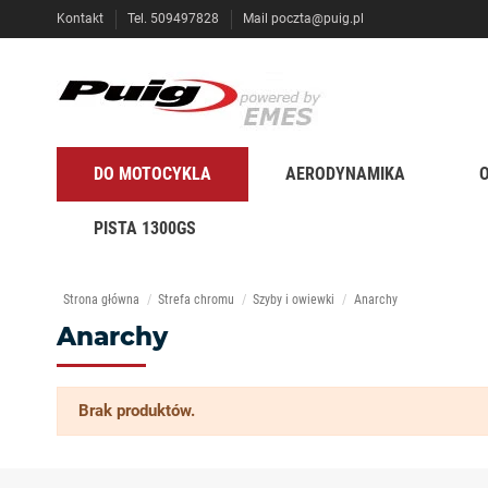
Kontakt
Tel. 509497828
Mail
poczta@puig.pl
DO MOTOCYKLA
AERODYNAMIKA
PISTA 1300GS
Strona główna
Strefa chromu
Szyby i owiewki
Anarchy
Anarchy
Brak produktów.