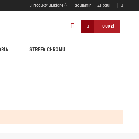
Produkty ulubione (
)
Regulamin
Zaloguj
0,00 zł
ORIA
STREFA CHROMU