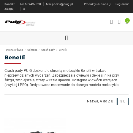
Kontakt
Tel. 509497828
Mail
poczta@puig.pl
Produkty ulubione (
)
Regulamin
Zaloguj
0
Strona główna
Ochrona
Crash pady
Benelli
Benelli
Crash pady PUIG doskonale chronią motocykle Benelli w trakcie
nieprzewidzianych wydarzeń. Zabezpieczają owiewki i dekle silnika przy
ślizgu, zmniejszają straty w razie upadku. Dostępne w dwóch wersjach
(zwykłej i PRO). Dedykowane mocowanie do danego modelu motocykla.
Nazwa, A do Z
3