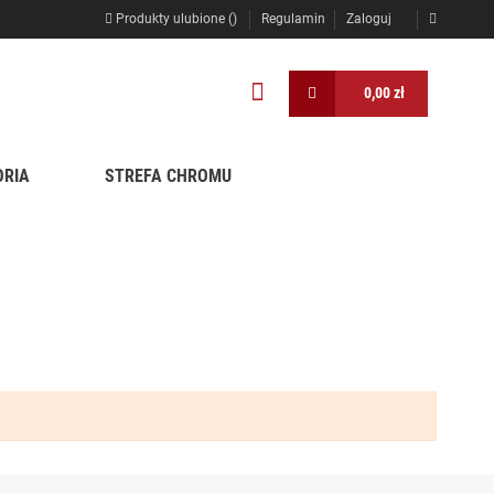
Produkty ulubione (
)
Regulamin
Zaloguj
0,00 zł
ORIA
STREFA CHROMU