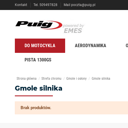
Kontakt
Tel. 509497828
Mail
poczta@puig.pl
DO MOTOCYKLA
AERODYNAMIKA
PISTA 1300GS
Strona główna
Strefa chromu
Gmole i osłony
Gmole silnika
Gmole silnika
Brak produktów.