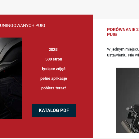
TUNINGOWANYCH PUIG
PORÓWNANIE 2
PUIG
W jednym miejscu
2025!
ustawieniu. Nie w
500 stron
tysiące zdjęć
pełne aplikacje
pobierz teraz!
KATALOG PDF