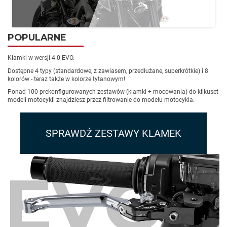
POPULARNE
Bezpośrednio na okrągłą lub nowoczesną lampę.
zobacz
Klamki w wersji 4.0 EVO.
Dostępne 4 typy (standardowe, z zawiasem, przedłużane, superkrótkie) i 8
kolorów - teraz także w kolorze tytanowym!
Ponad 100 prekonfigurowanych zestawów (klamki + mocowania) do kilkuset
modeli motocykli znajdziesz przez filtrowanie do modelu motocykla.
SPRAWDŹ ZESTAWY KLAMEK