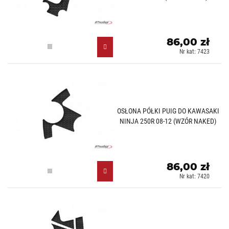
86,00 zł
Szary (U)
Nr kat: 7423
OSŁONA PÓŁKI PUIG DO KAWASAKI
NINJA 250R 08-12 (WZÓR NAKED)
86,00 zł
Szary (U)
Nr kat: 7420