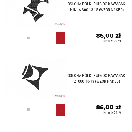
OSŁONA PÓŁKI PUIG DO KAWASAKI
NINJA 300 13-15 (WZÓR NAKED)
86,00 zł
Szary (U)
Nr kat: 7373
OSŁONA PÓŁKI PUIG DO KAWASAKI
Z1000 10-13 (WZÓR NAKED)
86,00 zł
Szary (U)
Nr kat: 7419