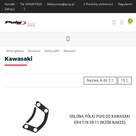
Kontakt
Tel. 509497828
Mail
poczta@puig.pl
Produkty ulubione (
)
Regulamin
Zaloguj
0
Strona główna
Akcesoria
Osłony półki
Kawasaki
Kawasaki
Nazwa, A do Z
15
OSŁONA PÓŁKI PUIG DO KAWASAKI
ER-6 F/N 09-11 (WZÓR NAKED)