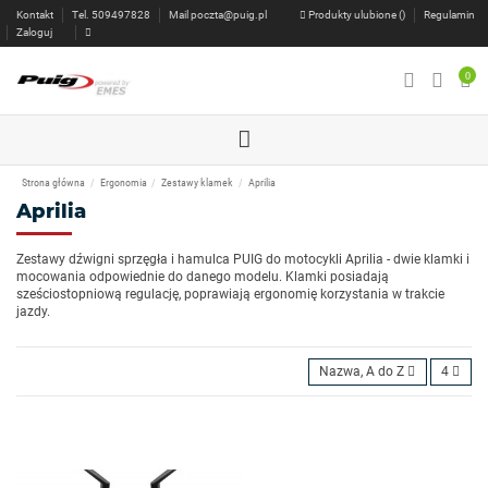
Kontakt
Tel. 509497828
Mail
poczta@puig.pl
Produkty ulubione (
)
Regulamin
Zaloguj
0
Strona główna
Ergonomia
Zestawy klamek
Aprilia
Aprilia
Zestawy dźwigni sprzęgła i hamulca PUIG do motocykli Aprilia - dwie klamki i
mocowania odpowiednie do danego modelu. Klamki posiadają
sześciostopniową regulację, poprawiają ergonomię korzystania w trakcie
jazdy.
Nazwa, A do Z
4