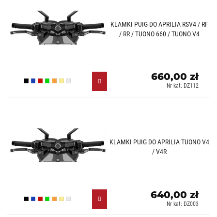
KLAMKI PUIG DO APRILIA RSV4 / RF
/ RR / TUONO 660 / TUONO V4
660,00 zł
Czarny (N)
Niebieski (A)
Czerwony (R)
Zielony (V)
Pomarańczowy (T)
Złoty (O)
Srebrny (P)
Nr kat: DZ112
KLAMKI PUIG DO APRILIA TUONO V4
/ V4R
640,00 zł
Czarny (N)
Niebieski (A)
Czerwony (R)
Zielony (V)
Pomarańczowy (T)
Złoty (O)
Srebrny (P)
Nr kat: DZ003