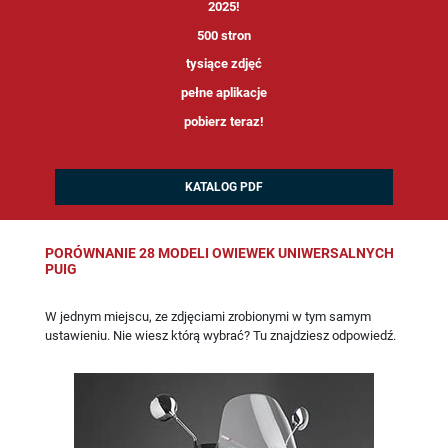
2025!
500 stron
tysiące zdjęć
pełne aplikacje
pobierz teraz!
KATALOG PDF
PORÓWNANIE 28 MODELI OWIEWEK UNIWERSALNYCH
PUIG
W jednym miejscu, ze zdjęciami zrobionymi w tym samym
ustawieniu. Nie wiesz którą wybrać? Tu znajdziesz odpowiedź.