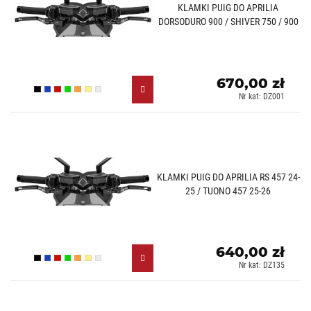
KLAMKI PUIG DO APRILIA
DORSODURO 900 / SHIVER 750 / 900
670,00 zł
Czarny (N)
Niebieski (A)
Czerwony (R)
Zielony (V)
Pomarańczowy (T)
Złoty (O)
Srebrny (P)
Nr kat: DZ001
KLAMKI PUIG DO APRILIA RS 457 24-
25 / TUONO 457 25-26
640,00 zł
Czarny (N)
Niebieski (A)
Czerwony (R)
Zielony (V)
Pomarańczowy (T)
Złoty (O)
Srebrny (P)
Nr kat: DZ135