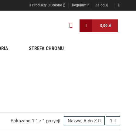
Produkty ulubione (
)
Regulamin
Zaloguj
0,00 zł
ORIA
STREFA CHROMU
Pokazano 1-1 z 1 pozycji
Nazwa, A do Z
1