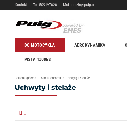
Kontakt
Tel. 509497828
Mail
poczta@puig.pl
DO MOTOCYKLA
AERODYNAMIKA
PISTA 1300GS
Strona główna
Strefa chromu
Uchwyty i stelaże
Uchwyty i stelaże