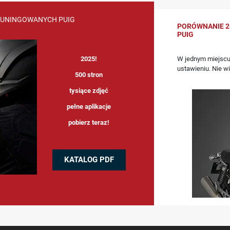
TUNINGOWANYCH PUIG
PORÓWNANIE 2
PUIG
W jednym miejscu
2025!
ustawieniu. Nie w
500 stron
tysiące zdjęć
pełne aplikacje
pobierz teraz!
KATALOG PDF