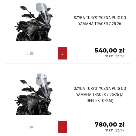
SZYBA TURYSTYCZNA PUIG DO
YAMAHA TRACER 7 25-26
540,00 zł
Przezroczysty (W)
Lekko przyciemniany (H)
Nr kat: 22765
SZYBA TURYSTYCZNA PUIG DO
YAMAHA TRACER 7 25-26 (Z
DEFLEKTOREM)
780,00 zł
Przezroczysty (W)
Lekko przyciemniany (H)
Nr kat: 22767