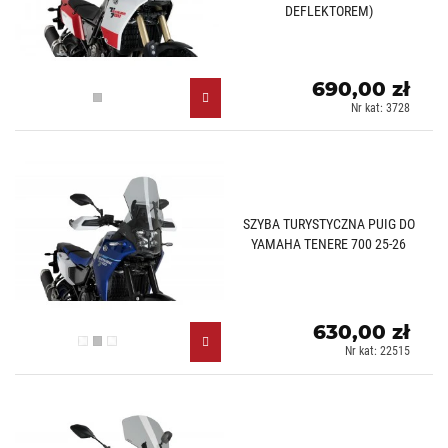
DEFLEKTOREM)
690,00 zł
Lekko przyciemniany (H)
Nr kat: 3728
SZYBA TURYSTYCZNA PUIG DO
YAMAHA TENERE 700 25-26
630,00 zł
Przezroczysty (W)
Lekko przyciemniany (H)
Hydrografika (S)
Nr kat: 22515