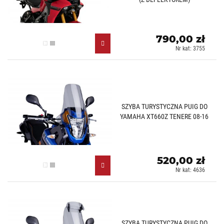
790,00 zł
Przezroczysty (W)
Lekko przyciemniany (H)
Nr kat: 3755
SZYBA TURYSTYCZNA PUIG DO
YAMAHA XT660Z TENERE 08-16
520,00 zł
Przezroczysty (W)
Lekko przyciemniany (H)
Nr kat: 4636
SZYBA TURYSTYCZNA PUIG DO