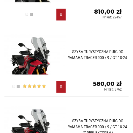
810,00 zł
Przezroczysty (W)
Lekko przyciemniany (H)
Nr kat: 22457
SZYBA TURYSTYCZNA PUIG DO
YAMAHA TRACER 900 / 9 / GT 18-24
580,00 zł
Przezroczysty (W)
Lekko przyciemniany (H)
Nr kat: 3762
SZYBA TURYSTYCZNA PUIG DO
YAMAHA TRACER 900 / 9 / GT 18-24
(Z DEFLEKTOREM)