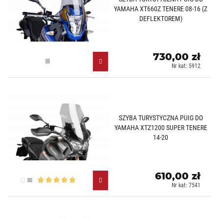
YAMAHA XT660Z TENERE 08-16 (Z
DEFLEKTOREM)
730,00 zł
Lekko przyciemniany (H)
Nr kat: 5912
SZYBA TURYSTYCZNA PUIG DO
YAMAHA XTZ1200 SUPER TENERE
14-20
610,00 zł
Przezroczysty (W)
Lekko przyciemniany (H)
Nr kat: 7541