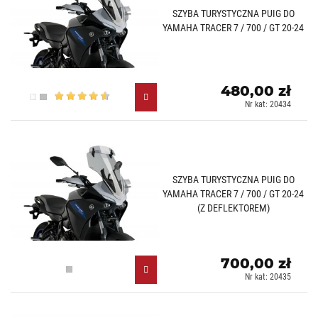
SZYBA TURYSTYCZNA PUIG DO
YAMAHA TRACER 7 / 700 / GT 20-24
480,00 zł
Przezroczysty (W)
Lekko przyciemniany (H)
Nr kat: 20434
SZYBA TURYSTYCZNA PUIG DO
YAMAHA TRACER 7 / 700 / GT 20-24
(Z DEFLEKTOREM)
700,00 zł
Lekko przyciemniany (H)
Nr kat: 20435