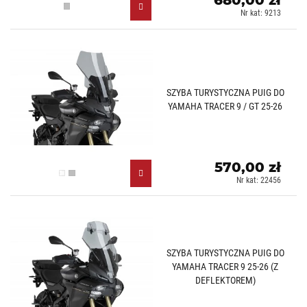
680,00 zł
Lekko przyciemniany (H)
Nr kat: 9213
SZYBA TURYSTYCZNA PUIG DO
YAMAHA TRACER 9 / GT 25-26
570,00 zł
Przezroczysty (W)
Lekko przyciemniany (H)
Nr kat: 22456
SZYBA TURYSTYCZNA PUIG DO
YAMAHA TRACER 9 25-26 (Z
DEFLEKTOREM)