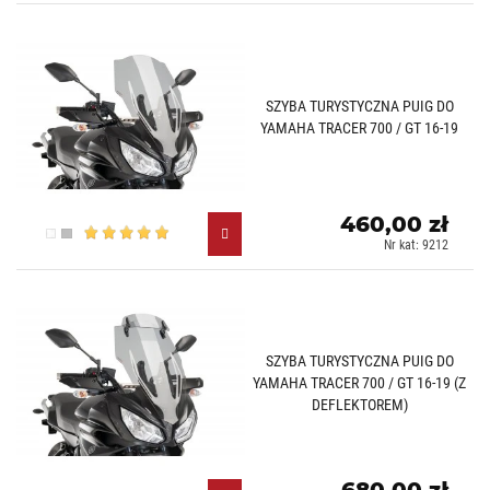
SZYBA TURYSTYCZNA PUIG DO
YAMAHA TRACER 700 / GT 16-19
460,00 zł
Przezroczysty (W)
Lekko przyciemniany (H)
Nr kat: 9212
SZYBA TURYSTYCZNA PUIG DO
YAMAHA TRACER 700 / GT 16-19 (Z
DEFLEKTOREM)