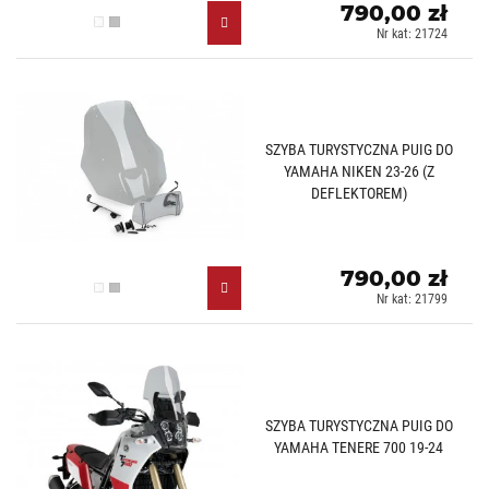
790,00 zł
Przezroczysty (W)
Lekko przyciemniany (H)
Nr kat: 21724
SZYBA TURYSTYCZNA PUIG DO
YAMAHA NIKEN 23-26 (Z
DEFLEKTOREM)
790,00 zł
Przezroczysty (W)
Lekko przyciemniany (H)
Nr kat: 21799
SZYBA TURYSTYCZNA PUIG DO
YAMAHA TENERE 700 19-24