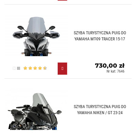
SZYBA TURYSTYCZNA PUIG DO
YAMAHA MT-09 TRACER 15-17
730,00 zł
Przezroczysty (W)
Lekko przyciemniany (H)
Nr kat: 7646
SZYBA TURYSTYCZNA PUIG DO
YAMAHA NIKEN / GT 23-24