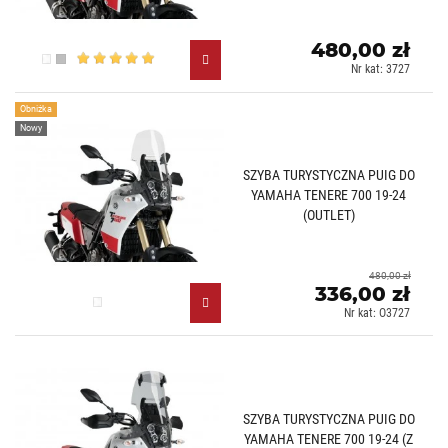
480,00 zł
Przezroczysty (W)
Lekko przyciemniany (H)
Nr kat: 3727
Obniżka
Nowy
SZYBA TURYSTYCZNA PUIG DO
YAMAHA TENERE 700 19-24
(OUTLET)
480,00 zł
336,00 zł
Przezroczysty (W)
Nr kat: O3727
SZYBA TURYSTYCZNA PUIG DO
YAMAHA TENERE 700 19-24 (Z