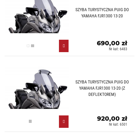
SZYBA TURYSTYCZNA PUIG DO
YAMAHA FJR1300 13-20
690,00 zł
Przezroczysty (W)
Lekko przyciemniany (H)
Nr kat: 6483
SZYBA TURYSTYCZNA PUIG DO
YAMAHA FJR1300 13-20 (Z
DEFLEKTOREM)
920,00 zł
Lekko przyciemniany (H)
Nr kat: 6501