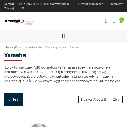
Kontakt
Tel. 509497828
Mail
poczta@puig.pl
Produkty ulubione (
)
Regulamin
Zaloguj
0
Strona główna
Aerodynamika
Szyby turystyczne
Yamaha
Yamaha
Szyby turystyczne PUIG do motocykli Yamaha zapewniają doskonałą
ochronę przed wiatrem i zimnem. Są niezbędne na każdą wyprawę
motocyklową. Zaprojektowane w wirtualnym tunelu aerodynamicznym,
doskonałej jakości i o świetnym wyglądzie dopasowanym do linii motocykla.
Filtr
Nazwa, A do Z
25