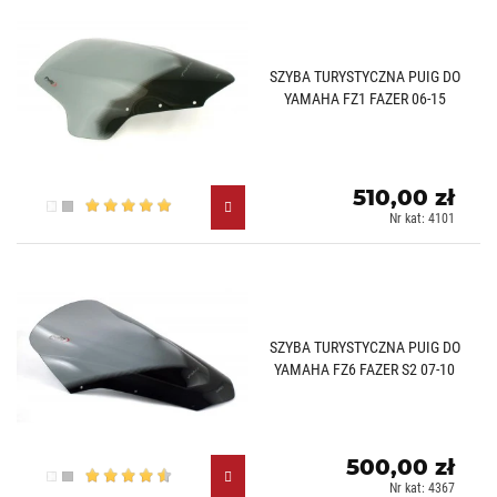
SZYBA TURYSTYCZNA PUIG DO
YAMAHA FZ1 FAZER 06-15
510,00 zł
Przezroczysty (W)
Lekko przyciemniany (H)
Nr kat: 4101
SZYBA TURYSTYCZNA PUIG DO
YAMAHA FZ6 FAZER S2 07-10
500,00 zł
Przezroczysty (W)
Lekko przyciemniany (H)
Nr kat: 4367