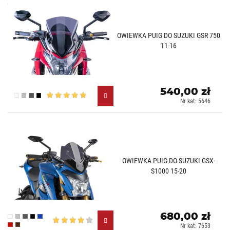
OWIEWKA PUIG DO SUZUKI GSR 750
11-16
540,00 zł
Przezroczysty (W)
Lekko przyciemniany (H)
Mocno przyciemniany (F)
Czarny (N)
Nr kat: 5646
OWIEWKA PUIG DO SUZUKI GSX-
S1000 15-20
680,00 zł
Przezroczysty (W)
Lekko przyciemniany (H)
Mocno przyciemniany (F)
Czarny (N)
Niebieski (A)
Nr kat: 7653
Czerwony (R)
Karbonowy (C)