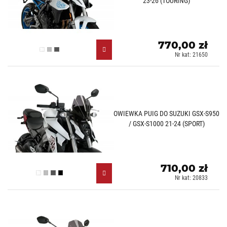
23-26 (TOURING)
770,00 zł
Przezroczysty (W)
Lekko przyciemniany (H)
Mocno przyciemniany (F)
Nr kat: 21650
OWIEWKA PUIG DO SUZUKI GSX-S950
/ GSX-S1000 21-24 (SPORT)
710,00 zł
Przezroczysty (W)
Lekko przyciemniany (H)
Mocno przyciemniany (F)
Czarny (N)
Nr kat: 20833