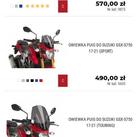
570,00 zł
Przezroczysty (W)
Lekko przyciemniany (H)
Niebieski (A)
Nr kat: 9873
OWIEWKA PUIG DO SUZUKI GSX-S750
17-21 (SPORT)
490,00 zł
Przezroczysty (W)
Lekko przyciemniany (H)
Mocno przyciemniany (F)
Czarny (N)
Niebieski (A)
Czerwony (R)
Nr kat: 9435
OWIEWKA PUIG DO SUZUKI GSX-S750
17-21 (TOURING)