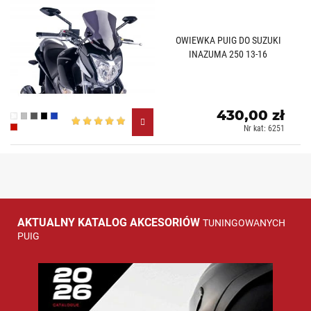
OWIEWKA PUIG DO SUZUKI
INAZUMA 250 13-16
430,00 zł
Przezroczysty (W)
Lekko przyciemniany (H)
Mocno przyciemniany (F)
Czarny (N)
Niebieski (A)
Nr kat: 6251
Czerwony (R)
AKTUALNY KATALOG AKCESORIÓW
TUNINGOWANYCH
PUIG