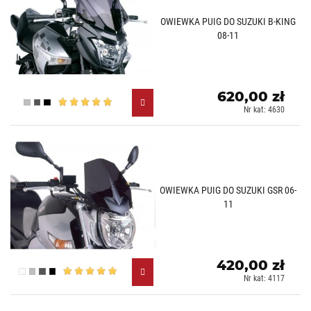
OWIEWKA PUIG DO SUZUKI B-KING
08-11
620,00 zł
Lekko przyciemniany (H)
Mocno przyciemniany (F)
Czarny (N)
Nr kat: 4630
OWIEWKA PUIG DO SUZUKI GSR 06-
11
420,00 zł
Przezroczysty (W)
Lekko przyciemniany (H)
Mocno przyciemniany (F)
Czarny (N)
Nr kat: 4117