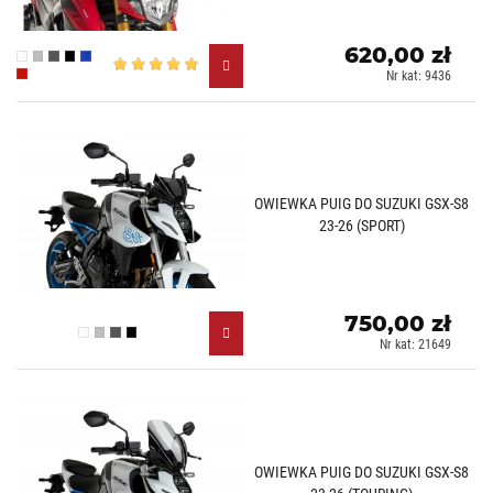
620,00 zł
Przezroczysty (W)
Lekko przyciemniany (H)
Mocno przyciemniany (F)
Czarny (N)
Niebieski (A)
Nr kat: 9436
Czerwony (R)
OWIEWKA PUIG DO SUZUKI GSX-S8
23-26 (SPORT)
750,00 zł
Przezroczysty (W)
Lekko przyciemniany (H)
Mocno przyciemniany (F)
Czarny (N)
Nr kat: 21649
OWIEWKA PUIG DO SUZUKI GSX-S8