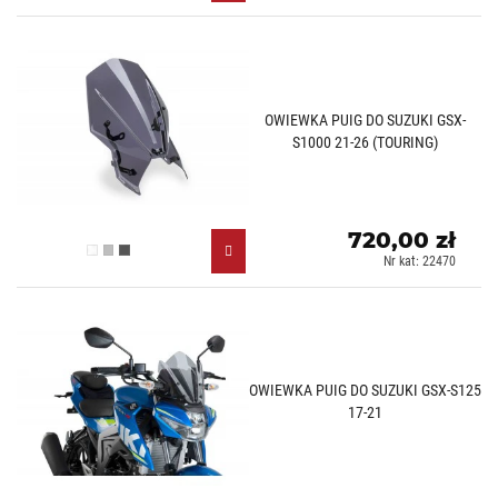
OWIEWKA PUIG DO SUZUKI GSX-
S1000 21-26 (TOURING)
720,00 zł
Przezroczysty (W)
Lekko przyciemniany (H)
Mocno przyciemniany (F)
Nr kat: 22470
OWIEWKA PUIG DO SUZUKI GSX-S125
17-21