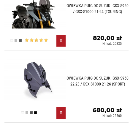
OWIEWKA PUIG DO SUZUKI GSX-S950
/ GSX-S1000 21-24 (TOURING)
820,00 zł
Przezroczysty (W)
Lekko przyciemniany (H)
Mocno przyciemniany (F)
Nr kat: 20835
OWIEWKA PUIG DO SUZUKI GSX-S950
22-23 / GSX-S1000 21-26 (SPORT)
680,00 zł
Przezroczysty (W)
Lekko przyciemniany (H)
Mocno przyciemniany (F)
Czarny (N)
Nr kat: 22560