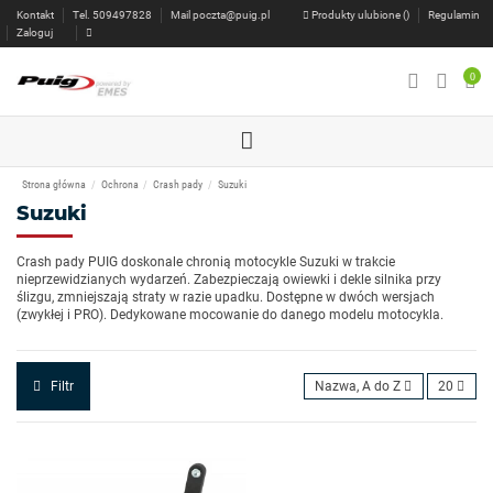
Kontakt
Tel. 509497828
Mail
poczta@puig.pl
Produkty ulubione (
)
Regulamin
Zaloguj
0
Strona główna
Ochrona
Crash pady
Suzuki
Suzuki
Crash pady PUIG doskonale chronią motocykle Suzuki w trakcie
nieprzewidzianych wydarzeń. Zabezpieczają owiewki i dekle silnika przy
ślizgu, zmniejszają straty w razie upadku. Dostępne w dwóch wersjach
(zwykłej i PRO). Dedykowane mocowanie do danego modelu motocykla.
Filtr
Nazwa, A do Z
20