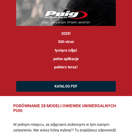
<
2025!
500 stron
tysiące zdjęć
pełne aplikacje
pobierz teraz!
KATALOG PDF
PORÓWNANIE 28 MODELI OWIEWEK UNIWERSALNYCH
PUIG
W jednym miejscu, ze zdjęciami zrobionymi w tym samym
ustawieniu. Nie wiesz którą wybrać? Tu znajdziesz odpowiedź.