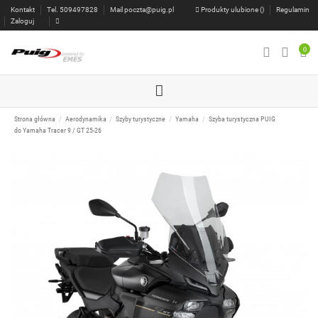
Kontakt
Tel. 509497828
Mail
poczta@puig.pl
Produkty ulubione (
)
Regulamin
Zaloguj
0
Strona główna
Aerodynamika
Szyby turystyczne
Yamaha
Szyba turystyczna PUIG
do Yamaha Tracer 9 / GT 25-26