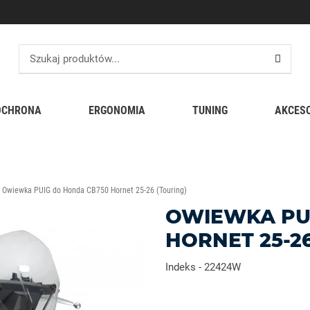
OCHRONA
ERGONOMIA
TUNING
AKCES
Owiewka PUIG do Honda CB750 Hornet 25-26 (Touring)
OWIEWKA PU
HORNET 25-26
Indeks
-
22424W