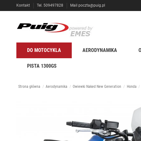
Kontakt
Tel. 509497828
Mail
poczta@puig.pl
DO MOTOCYKLA
AERODYNAMIKA
PISTA 1300GS
Strona główna
Aerodynamika
Owiewki Naked New Generation
Honda