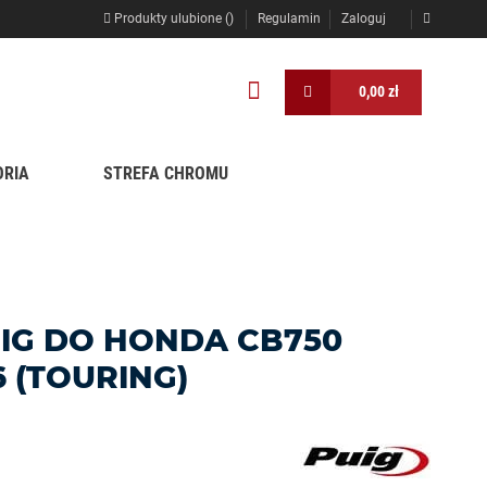
Produkty ulubione (
)
Regulamin
Zaloguj
0,00 zł
ORIA
STREFA CHROMU
IG DO HONDA CB750
 (TOURING)