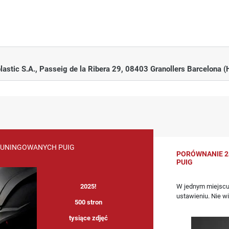
Turystyczny
wą rękojmią sprzedawcy (art. 558 kodeksu cywilnego). Dotyczy ona
włoki i z korzyścią dla klienta. Jeżeli masz jakaś uwagę, problem 
365 x 250 mm
astic S.A., Passeig de la Ribera 29, 08403 Granollers Barcelona (
+135 mm nad zegary
ca zakupu na odległość, ma prawo dokonać zwrot zakupionego produ
3 mm
e o zwrotach
- znajdziesz tam wygodny formularz zwrotu i instrukc
Akryl wysokiej wytrzymałości
W komplecie
rdową rękojmią. Dokładamy wszelkich starań, aby w ofercie znalazł
TUNINGOWANYCH PUIG
Produkt dedykowany
PORÓWNANIE 2
PUIG
PUIG (Motoplastic S.A.)
ślij zdjęcia ilustrujące problem mailem!) - to przyspiesza i ułatwia
W jednym miejscu
2025!
wa 57, 55-040 Wierzbice dołączając kartkę ze swoimi danymi kontak
ustawieniu. Nie w
500 stron
czegółów reklamacji.
tysiące zdjęć
UIG.