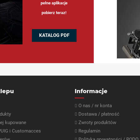
pełne aplikacje
pobierz teraz!
KATALOG PDF
lepu
Informacje
O nas / nr konta
dukty
Dostawa / płatność
iej kupowane
Zwroty produktów
PUIG i Customacces
Regulamin
lerów
Polityka prywatności / RODO