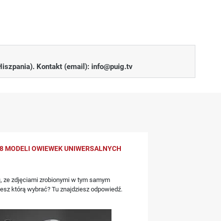
 możliwych wad fizycznych produktu. Wszelkie problemy z
lub po prostu pytanie - skontaktuj się z nami!
Hiszpania). Kontakt (email):
info@puig.tv
ktu w terminie 14 dni od jego otrzymania.
ję postępowania.
y się produkty wysokiej jakości, które będą Ci służyć
8 MODELI OWIEWEK UNIWERSALNYCH
 procedurę reklamacyjną;
, ze zdjęciami zrobionymi w tym samym
towymi informacją.
iesz którą wybrać? Tu znajdziesz odpowiedź.