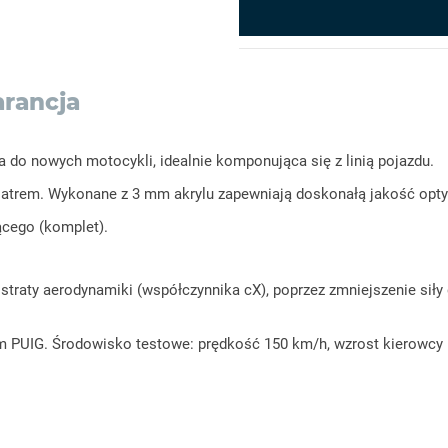
rancja
 do nowych motocykli, idealnie komponująca się z linią pojazdu.
iatrem. Wykonane z 3 mm akrylu zapewniają doskonałą jakość opty
cego (komplet).
raty aerodynamiki (współczynnika cX), poprzez zmniejszenie siły dz
 PUIG. Środowisko testowe: prędkość 150 km/h, wzrost kierowcy 1