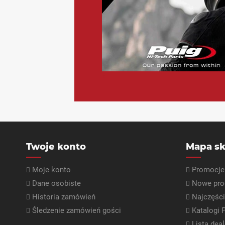
<
Twoje konto
Mapa sk
Moje konto
Promocje
Dane osobiste
Nowe pro
Historia zamówień
Najczęśc
Śledzenie zamówień gości
Katalogi 
Lista dea