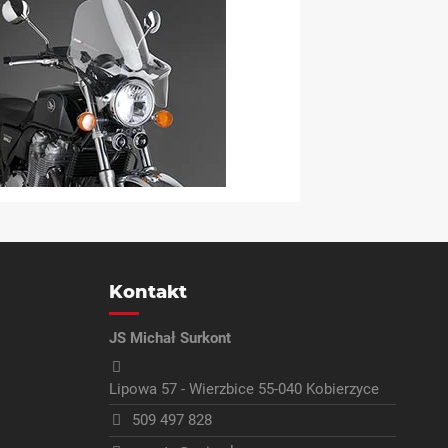
Kontakt
JS Michał Surkont
Lipowa 57 - Wierzbice 55-040 Kobierzyce
509 497 828