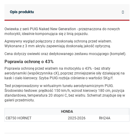
Opis produktu
Owiewka z serii PUIG Naked New Generation - przeznaczona do nowych
motocykli, idealnie komponująca się z linią pojazdu.
Agresywny wygląd połączony z doskonałą ochroną przed wiatrem.
Wykonane z 3 mm akrylu zapewniają doskonałą jakość optyczną.
Cena dotyczy owiewki oraz dedykowanego zestawu mocującego (komplet).
Poprawia ochronę o 43%
Poprawia ochronę przed wiatrem na motocyklu o 43% - bez straty
aerodynamiki (współczynnika cX), poprzez zmniejszenie siły działającej na
kask i ciało kierowcy. Szyba PUIG rozbija ciśnienie o wartości 5Kg/f.
Test przeprowadzony w wirtualnym tunelu aerodynamicznym PUIG.
Środowisko testowe: prędkość 150 km/h, wzrost kierowcy 180 cm, pozycja
standardowa, temperatura 20 stopni C, bez wiatru. Schemat znajduje się w
galerii przedmiotu.
HONDA
CB750 HORNET
2025-2026
RH24A