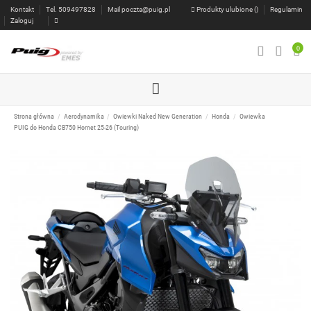
Kontakt
Tel. 509497828
Mail
poczta@puig.pl
Produkty ulubione (
)
Regulamin
Zaloguj
0
Strona główna
Aerodynamika
Owiewki Naked New Generation
Honda
Owiewka
PUIG do Honda CB750 Hornet 25-26 (Touring)