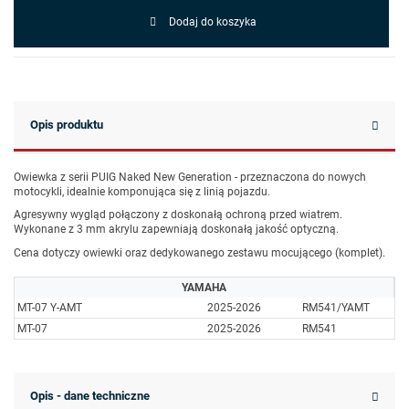
Dodaj do koszyka
Opis produktu
Owiewka z serii PUIG Naked New Generation - przeznaczona do nowych
motocykli, idealnie komponująca się z linią pojazdu.
Agresywny wygląd połączony z doskonałą ochroną przed wiatrem.
Wykonane z 3 mm akrylu zapewniają doskonałą jakość optyczną.
Cena dotyczy owiewki oraz dedykowanego zestawu mocującego (komplet).
YAMAHA
MT-07 Y-AMT
2025-2026
RM541/YAMT
MT-07
2025-2026
RM541
Opis - dane techniczne