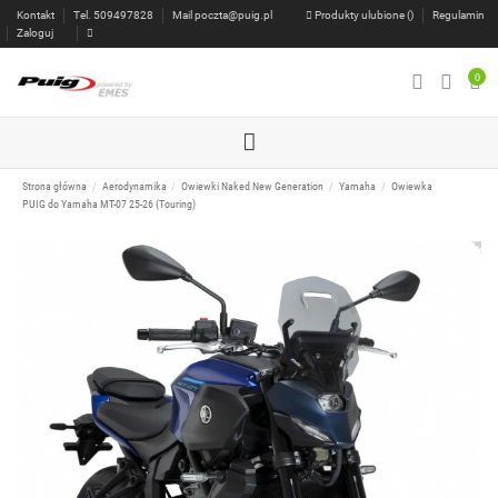
Kontakt
Tel. 509497828
Mail
poczta@puig.pl
Produkty ulubione (
)
Regulamin
Zaloguj
0
Strona główna
Aerodynamika
Owiewki Naked New Generation
Yamaha
Owiewka
PUIG do Yamaha MT-07 25-26 (Touring)