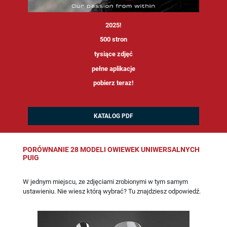
<
2025!
500 stron
tysiące zdjęć
pełne aplikacje
pobierz teraz!
KATALOG PDF
PORÓWNANIE 28 MODELI OWIEWEK UNIWERSALNYCH
PUIG
W jednym miejscu, ze zdjęciami zrobionymi w tym samym
ustawieniu. Nie wiesz którą wybrać? Tu znajdziesz odpowiedź.