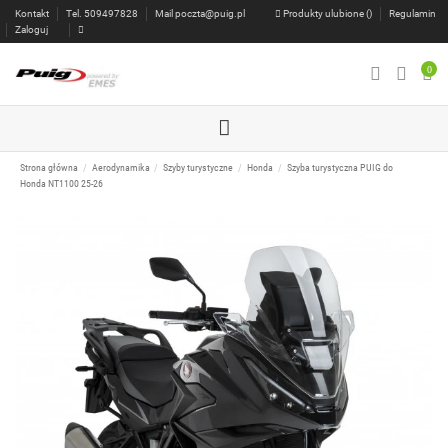
Kontakt
Tel. 509497828
Mail
poczta@puig.pl
Produkty ulubione (
)
Regulamin
Zaloguj
0
Strona główna
Aerodynamika
Szyby turystyczne
Honda
Szyba turystyczna PUIG do
Honda NT1100 25-26