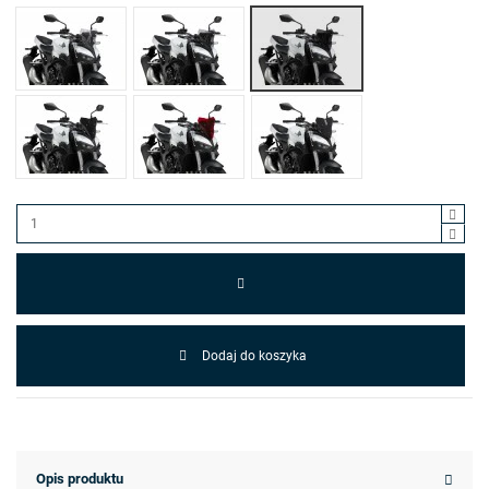
Mocno przyciemniany (F)
Przezroczysty (W)
Lekko przyciemniany (H)
Czarny (N)
Czerwony (R)
Czarny mat (J)
Dodaj do koszyka
Opis produktu