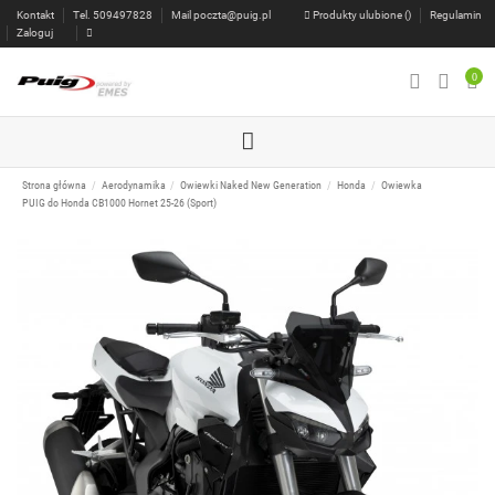
Kontakt
Tel. 509497828
Mail
poczta@puig.pl
Produkty ulubione (
)
Regulamin
Zaloguj
0
Strona główna
Aerodynamika
Owiewki Naked New Generation
Honda
Owiewka
PUIG do Honda CB1000 Hornet 25-26 (Sport)