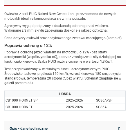
Owiewka z serii PUIG Naked New Generation - przeznaczona do nowych
motocykli, idealnie komponująca się z linią pojazdu.
Agresywny wygląd połączony z doskonałą ochroną przed wiatrem.
Wykonane z 3 mm akrylu zapewniają doskonałą jakość optyczną.
Cena dotyczy owiewki oraz dedykowanego zestawu mocującego (komplet).
Poprawia ochronę o 12%
Poprawia ochronę przed wiatrem na motocyklu o 12% - bez straty
aerodynamiki (współczynnika cX), poprzez zmniejszenie siły działającej na
kask i ciało kierowcy. Szyba PUIG rozbija ciśnienie o wartości 1,3Kg/f.
Test przeprowadzony w wirtualnym tunelu aerodynamicznym PUIG.
Środowisko testowe: prędkość 150 km/h, wzrost kierowcy 180 cm, pozycja
standardowa, temperatura 20 stopni C, bez wiatru. Schemat znajduje się w
galerii przedmiotu.
HONDA
CB1000 HORNET SP
2025-2026
SC86A/SP
CB1000 HORNET
2025-2026
SC86A
Opis - dane techniczne