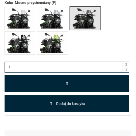
Kolor
Mocno przyciemniany (F)
Przezroczysty (W)
Lekko przyciemniany (H)
Czarny (N)
Zielony (V)
Dodaj do koszyka