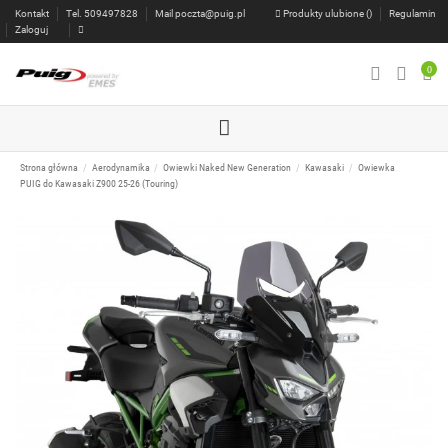
Kontakt
Tel. 509497828
Mail
poczta@puig.pl
Produkty ulubione (
)
Regulamin
Zaloguj
0
Strona główna
Aerodynamika
Owiewki Naked New Generation
Kawasaki
Owiewka
PUIG do Kawasaki Z900 25-26 (Touring)