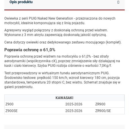
Opis produktu
Owiewka z serii PUIG Naked New Generation - przeznaczona do nowych
motocykli, idealnie komponująca się z linią pojazdu.
Agresywny wygląd połączony z doskonałą ochroną przed wiatrem.
Wykonane z 3 mm akrylu zapewniają doskonałą jakość optyczną.
Cena dotyczy owiewki oraz dedykowanego zestawu mocującego (komplet).
Poprawia ochronę o 61,0%
Poprawia ochronę przed wiatrem na motocyklu o 61,0% - bez straty
aerodynamiki (współczynnika cX), poprzez zmniejszenie siły działającej na
kask i ciało kierowcy. Szyba PUIG rozbija ciśnienie o wartości 7,0Kg/f.
Test przeprowadzony w wirtualnym tunelu aerodynamicznym PUIG.
Środowisko testowe: prędkość 150 km/h, wzrost kierowcy 180 cm, pozycja
standardowa, temperatura 20 stopni C, bez wiatru. Schemat znajduje się w
galerii przedmiotu.
KAWASAKI
Z900
2025-2026
ZR900
Z900SE
2025-2026
ZR900/SE