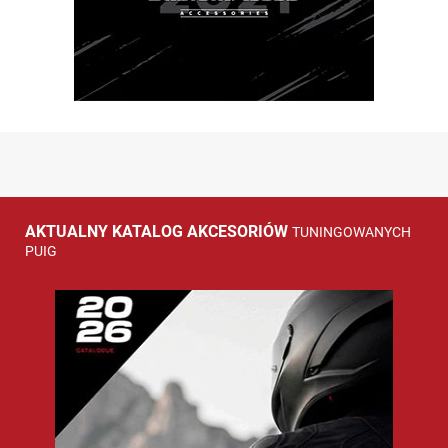
AKTUALNY KATALOG AKCESORIÓW
TUNINGOWANYCH
PUIG