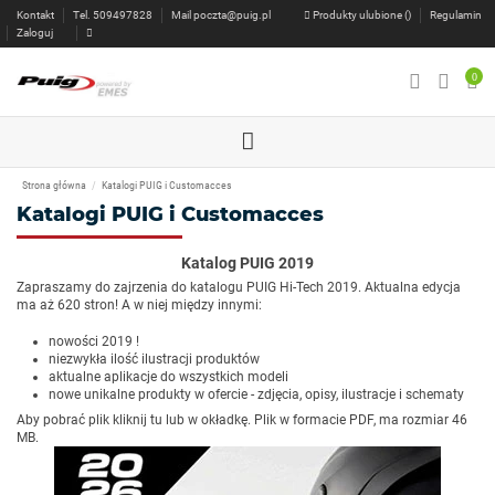
Kontakt
Tel. 509497828
Mail
poczta@puig.pl
Produkty ulubione (
)
Regulamin
Zaloguj
0
Strona główna
Katalogi PUIG i Customacces
Katalogi PUIG i Customacces
Katalog PUIG 2019
Zapraszamy do zajrzenia do katalogu PUIG Hi-Tech 2019. Aktualna edycja
ma aż 620 stron! A w niej między innymi:
nowości 2019 !
niezwykła ilość ilustracji produktów
aktualne aplikacje do wszystkich modeli
nowe unikalne produkty w ofercie - zdjęcia, opisy, ilustracje i schematy
Aby pobrać plik kliknij tu lub w okładkę. Plik w formacie PDF, ma rozmiar 46
MB.