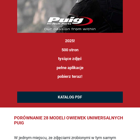
<
2025!
500 stron
tysiące zdjęć
pełne aplikacje
pobierz teraz!
KATALOG PDF
PORÓWNANIE 28 MODELI OWIEWEK UNIWERSALNYCH
PUIG
W jednym miejscu, ze zdjęciami zrobionymi w tym samym