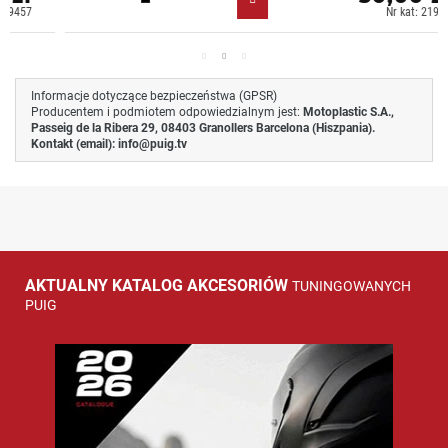
Czarny (N)
Nr kat: 21979
Informacje dotyczące bezpieczeństwa (GPSR)
Producentem i podmiotem odpowiedzialnym jest:
Motoplastic S.A.,
Passeig de la Ribera 29, 08403 Granollers Barcelona (Hiszpania).
Kontakt (email):
info@puig.tv
AKTUALNY KATALOG AKCESORIÓW
TUNINGOWANYCH
PUIG