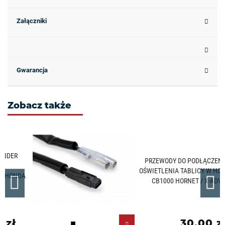
Załączniki
Gwarancja
Zobacz także
PRZEWODY DO PODŁĄCZENIA
OŚWIETLENIA TABLICY W HONDA
A
CB1000 HORNET / X-ADV
30,00 zł