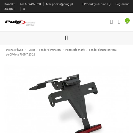
Kontakt
Tel. 509497828
Mail
poczta@puig.pl
Produkty ulubione (
)
Regulamin
Zaloguj
0
Strona główna
Tuning
Fender eliminatory
Pozostałe marki
Fender eliminator PUIG
do CFMoto 700MT 25-26