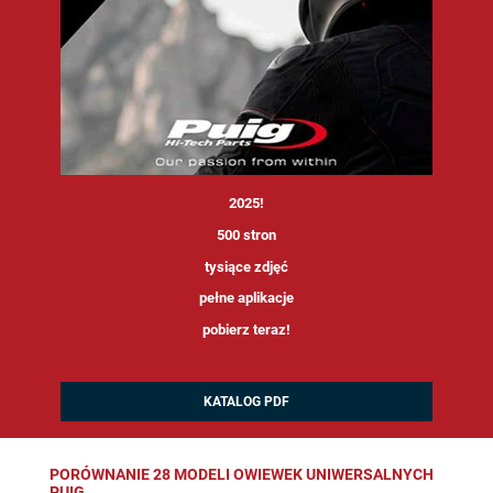
<
2025!
500 stron
tysiące zdjęć
pełne aplikacje
pobierz teraz!
KATALOG PDF
PORÓWNANIE 28 MODELI OWIEWEK UNIWERSALNYCH
PUIG