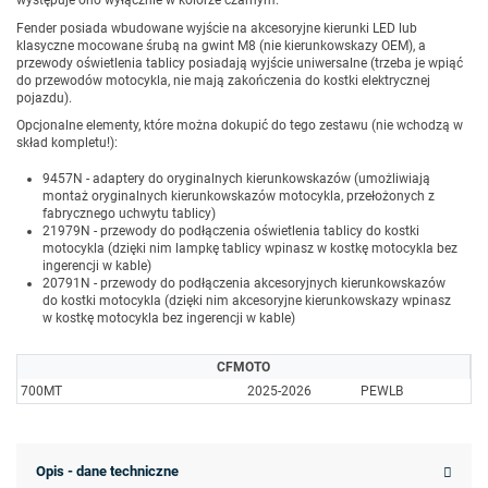
występuje ono wyłącznie w kolorze czarnym.
Fender posiada wbudowane wyjście na akcesoryjne kierunki LED lub
klasyczne mocowane śrubą na gwint M8 (nie kierunkowskazy OEM), a
przewody oświetlenia tablicy posiadają wyjście uniwersalne (trzeba je wpiąć
do przewodów motocykla, nie mają zakończenia do kostki elektrycznej
pojazdu).
Opcjonalne elementy, które można dokupić do tego zestawu (nie wchodzą w
skład kompletu!):
9457N - adaptery do oryginalnych kierunkowskazów (umożliwiają
montaż oryginalnych kierunkowskazów motocykla, przełożonych z
fabrycznego uchwytu tablicy)
21979N - przewody do podłączenia oświetlenia tablicy do kostki
motocykla (dzięki nim lampkę tablicy wpinasz w kostkę motocykla bez
ingerencji w kable)
20791N - przewody do podłączenia akcesoryjnych kierunkowskazów
do kostki motocykla (dzięki nim akcesoryjne kierunkowskazy wpinasz
w kostkę motocykla bez ingerencji w kable)
CFMOTO
700MT
2025-2026
PEWLB
Opis - dane techniczne