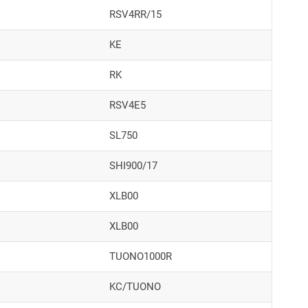
RSV4RR/15
KE
RK
RSV4E5
SL750
SHI900/17
XLB00
XLB00
TUONO1000R
KC/TUONO