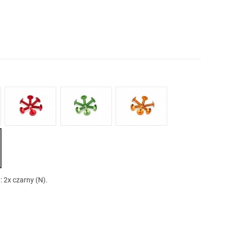
ki (A)
Czerwony (R)
Zielony (V)
Pomarańczowy (T)
 (P)
: 2x czarny (N).