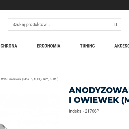
OCHRONA
ERGONOMIA
TUNING
AKCES
zyb i owiewek (M5x15, fi 13,9 mm, 6 szt.)
ANODYZOWAN
I OWIEWEK (M5
Indeks
-
21766P