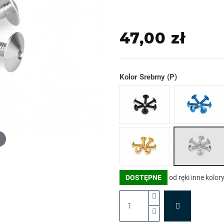
47,00 zł
Kolor
Czarny (N)
Niebies
Srebrny
Złoty (O)
DOSTĘPNE
od ręki inne kolory