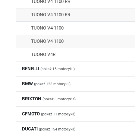
TUONO V4 1100 RR
TUONO V4 1100 RR
TUONO V4 1100
TUONO V4 1100
TUONO V4R
BENELLI
(pokaż 15 motocykli)
502C
BMW
(pokaż 123 motocykli)
502C
C650 GT
BRIXTON
(pokaż 3 motocykle)
BN 125
F650 ST
CROSSFIRE 125
CFMOTO
(pokaż 11 motocykli)
BN 125
F650
CROSSFIRE 500
1000MT-X
DUCATI
(pokaż 154 motocykli)