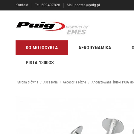
Kontakt
Tel. 509497828
Mail
poczta@puig.pl
DO MOTOCYKLA
AERODYNAMIKA
PISTA 1300GS
Strona główna
Akcesoria
Akcesoria różne
Anodyzowane śrubki PUIG do s