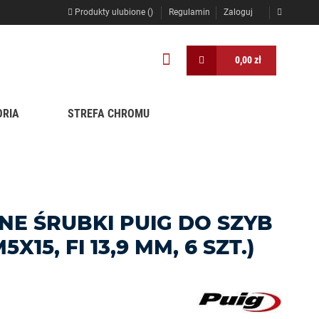
Produkty ulubione (
)
Regulamin
Zaloguj
0,00 zł
ORIA
STREFA CHROMU
E ŚRUBKI PUIG DO SZYB
X15, FI 13,9 MM, 6 SZT.)