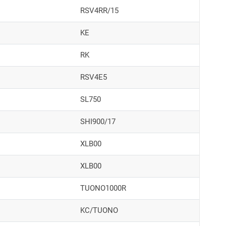
RSV4RR/15
KE
RK
RSV4E5
SL750
SHI900/17
XLB00
XLB00
TUONO1000R
KC/TUONO