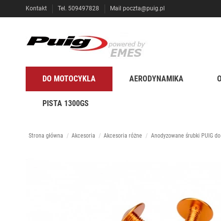
Kontakt
Tel. 509497828
Mail
poczta@puig.pl
DO MOTOCYKLA
AERODYNAMIKA
PISTA 1300GS
Strona główna
Akcesoria
Akcesoria różne
Anodyzowane śrubki PUIG do s