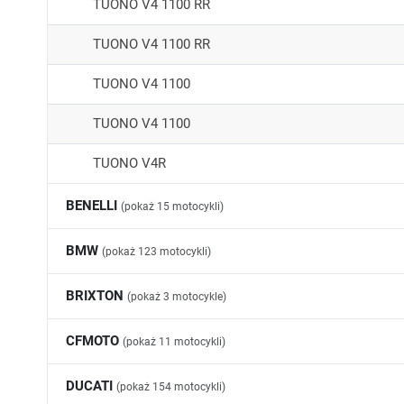
TUONO V4 1100 RR
TUONO V4 1100 RR
TUONO V4 1100
TUONO V4 1100
TUONO V4R
BENELLI
(pokaż 15 motocykli)
502C
BMW
(pokaż 123 motocykli)
502C
C650 GT
BRIXTON
(pokaż 3 motocykle)
BN 125
F650 ST
CROSSFIRE 125
CFMOTO
(pokaż 11 motocykli)
BN 125
F650
CROSSFIRE 500
1000MT-X
DUCATI
(pokaż 154 motocykli)