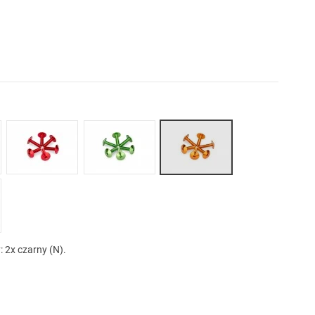
Pomarańczowy (T)
ki (A)
Czerwony (R)
Zielony (V)
 (P)
: 2x czarny (N).