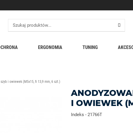
OCHRONA
ERGONOMIA
TUNING
AKCES
zyb i owiewek (M5x15, fi 13,9 mm, 6 szt.)
ANODYZOWAN
I OWIEWEK (M5
Indeks
-
21766T