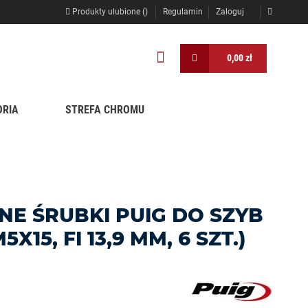
Produkty ulubione (
)
Regulamin
Zaloguj
0,00 zł
ORIA
STREFA CHROMU
E ŚRUBKI PUIG DO SZYB
X15, FI 13,9 MM, 6 SZT.)