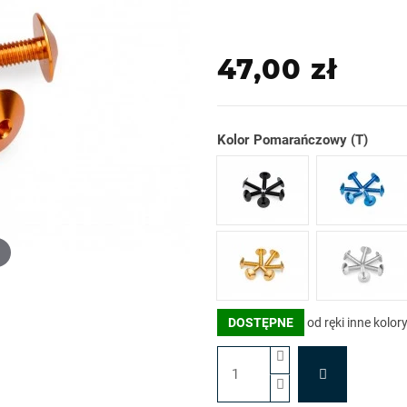
47,00 zł
Kolor
Czarny (N)
Niebies
Złoty (O)
Srebrny
DOSTĘPNE
od ręki inne kolory