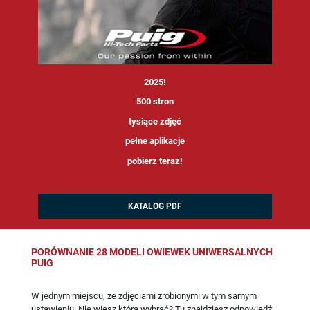
<
2025!
500 stron
tysiące zdjęć
pełne aplikacje
pobierz teraz!
KATALOG PDF
PORÓWNANIE 28 MODELI OWIEWEK UNIWERSALNYCH
PUIG
W jednym miejscu, ze zdjęciami zrobionymi w tym samym
ustawieniu. Nie wiesz którą wybrać? Tu znajdziesz odpowiedź.