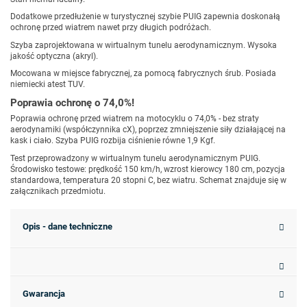
Dodatkowe przedłużenie w turystycznej szybie PUIG zapewnia doskonałą
ochronę przed wiatrem nawet przy długich podróżach.
Szyba zaprojektowana w wirtualnym tunelu aerodynamicznym. Wysoka
jakość optyczna (akryl).
Mocowana w miejsce fabrycznej, za pomocą fabrycznych śrub. Posiada
niemiecki atest TUV.
Poprawia ochronę o 74,0%!
Poprawia ochronę przed wiatrem na motocyklu o 74,0% - bez straty
aerodynamiki (współczynnika cX), poprzez zmniejszenie siły działającej na
kask i ciało. Szyba PUIG rozbija ciśnienie równe 1,9 Kgf.
Test przeprowadzony w wirtualnym tunelu aerodynamicznym PUIG.
Środowisko testowe: prędkość 150 km/h, wzrost kierowcy 180 cm, pozycja
standardowa, temperatura 20 stopni C, bez wiatru. Schemat znajduje się w
załącznikach przedmiotu.
Opis - dane techniczne
Gwarancja