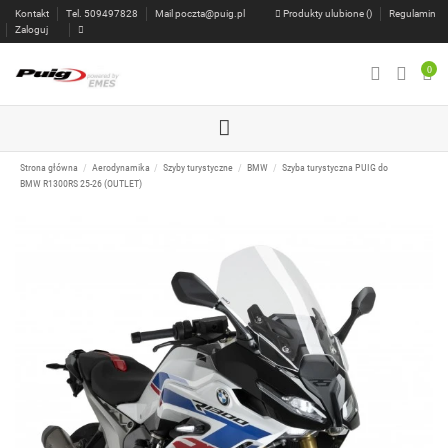
Kontakt
Tel. 509497828
Mail
poczta@puig.pl
Produkty ulubione (
)
Regulamin
Zaloguj
0
Strona główna
Aerodynamika
Szyby turystyczne
BMW
Szyba turystyczna PUIG do
BMW R1300RS 25-26 (OUTLET)